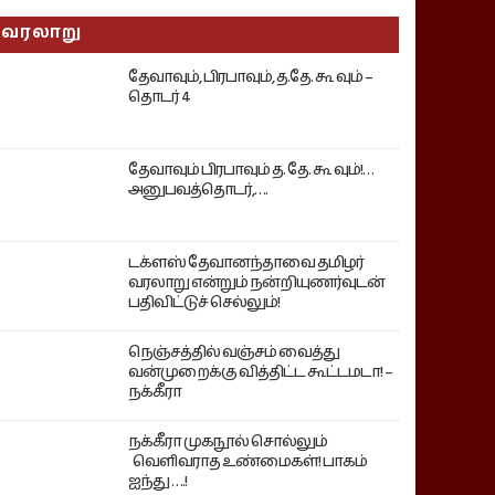
வரலாறு
தேவாவும், பிரபாவும், த.தே. கூ வும் –
தொடர் 4
தேவாவும் பிரபாவும் த. தே. கூ வும்!…
அனுபவத்தொடர்,….
டக்ளஸ் தேவானந்தாவை தமிழர்
வரலாறு என்றும் நன்றியுணர்வுடன்
பதிவிட்டுச் செல்லும்!
நெஞ்சத்தில் வஞ்சம் வைத்து
வன்முறைக்கு வித்திட்ட கூட்டமடா! –
நக்கீரா
நக்கீரா முகநூல் சொல்லும்
வெளிவராத உண்மைகள்! பாகம்
ஐந்து ….!