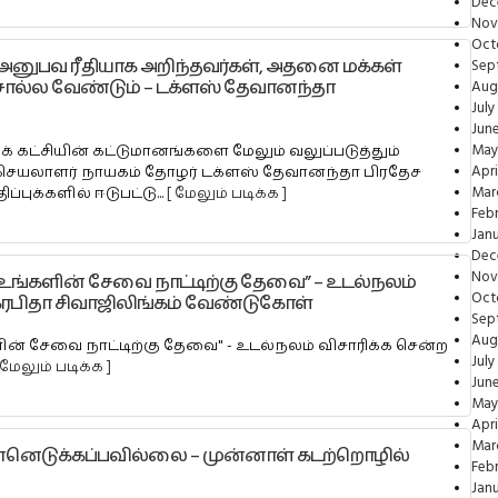
Dec
Nov
Oct
ியை அனுபவ ரீதியாக அறிந்தவர்கள், அதனை மக்கள்
Sep
 சொல்ல வேண்டும் – டக்ளஸ் தேவானந்தா
Aug
Jul
Jun
May
 கட்சியின் கட்டுமானங்களை மேலும் வலுப்படுத்தும்
Apri
 செயலாளர் நாயகம் தோழர் டக்ளஸ் தேவானந்தா பிரதேச
Mar
ப்புக்களில் ஈடுபட்டு...
[ மேலும் படிக்க ]
Feb
Jan
Dec
Nov
உங்களின் சேவை நாட்டிற்கு தேவை” – உடல்நலம்
Oct
கரபிதா சிவாஜிலிங்கம் வேண்டுகோள்
Sep
Aug
் சேவை நாட்டிற்கு தேவை" - உடல்நலம் விசாரிக்க சென்ற
July
 மேலும் படிக்க ]
Jun
May
Apri
Mar
்னெடுக்கப்பவில்லை – முன்னாள் கடற்றொழில்
Feb
Jan