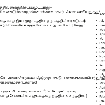
்தில்கைதுசெய்யமுடியாது–
கவேண்டும்எனமுன்னாள்அமைச்சர்டக்ளஸ்வலியுறுத்து!
Arc
ு எமது இம் சமூதாயத்தின் ஒரு பகுதியினர் எடுபட்டு
July
ொண்டு சொல்லவோ எழுதவோ அல்லது பாடவோ...
[ மேலும்
Jun
May
Apri
Mar
Feb
Jan
Dec
Nov
Oct
Sep
Aug
July
சேடஅமைச்சரவைபத்திரமூடாகநியமனங்களைபெற்றுக்கொ
Jun
ள்அமைச்சர்டக்ளஸ்!
May
Apri
 உருவாகியுள்ளதால் கவனயீர்ப்பு போராட்டத்தை
Mar
களது சேவையின் அனுபவத்தை தகுதியாக கருத்தில்...
[
Feb
Jan