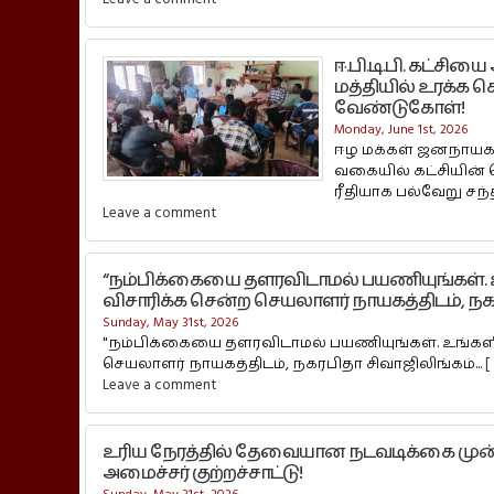
ஈ.பி.டி.பி. கட்ச
மத்தியில் உரக்க
வேண்டுகோள்!
Monday, June 1st, 2026
ஈழ மக்கள் ஜனநாயகக்
வகையில் கட்சியின்
ரீதியாக பல்வேறு சந்தி
Leave a comment
“நம்பிக்கையை தளரவிடாமல் பயணியுங்கள். 
விசாரிக்க சென்ற செயலாளர் நாயகத்திடம், ந
Sunday, May 31st, 2026
"நம்பிக்கையை தளரவிடாமல் பயணியுங்கள். உங்களின
செயலாளர் நாயகத்திடம், நகரபிதா சிவாஜிலிங்கம்...
[
Leave a comment
உரிய நேரத்தில் தேவையான நடவடிக்கை முன
அமைச்சர் குற்றச்சாட்டு!