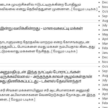
Dec
ஊடாக முயற்சிகளில் ஈடுபட்டிருக்கின்ற போதிலும்
Nov
வி்ல்லை என்று தெரிவித்துள்ள முன்னாள்...
[ மேலும் படிக்க ]
Oct
Sep
Aug
July
இன்று வலிக்கின்றது – மாவைகலட்டி மக்கள்
Jun
May
Apri
 நாடாளுமன்ற தேர்தலில் மாற்றம் என்ற கோசங்களுடன்
Mar
ழ்த்துவிட்ட பொய்களை எமது மக்கள் நம்பியதால் கிடைத்து
Feb
ுமல்லாது மக்களை நேசித்த...
[ மேலும் படிக்க ]
Jan
Dec
Nov
Oct
Sep
னுமதியுடன் இந்த நாட்டில் போராட்டங்கள்
Aug
டிருக்கவில்லை – அந்தந்தக் காலச் சூழல்கள்தான்
July
ு திணிக்கப்பட்டது – டக்ளஸ் தேவானந்தா!
Jun
May
 சரி சிங்கள மக்களாயினும் சரி ஆட்சியாளர்கள் அனுமதி
Apri
மக்கான அபிலாசைகளை வென்றெடுக்கும் நோக்குடன் இந்த
Mar
ளை...
[ மேலும் படிக்க ]
Feb
Jan