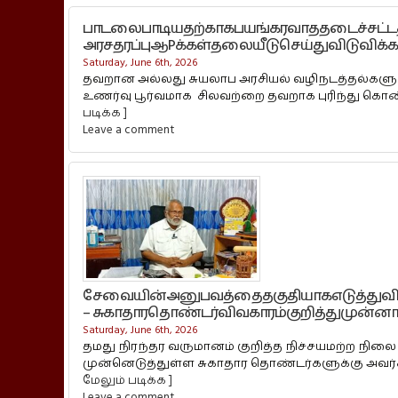
பாடலைபாடியதற்காகபயங்கரவாததடைச்சட்டத
அரசதரப்புஆPக்கள்தலையீடுசெய்துவிடுவிக்
Saturday, June 6th, 2026
தவறான அல்லது சுயலாப அரசியல் வழிநடத்தல்களுக்க
உணர்வு பூர்வமாக சிலவற்றை தவறாக புரிந்து க
படிக்க ]
Leave a comment
சேவையின்அனுபவத்தைதகுதியாகஎடுத்துவி
– சுகாதாரதொண்டர்விவகாரம்குறித்துமுன்னா
Saturday, June 6th, 2026
தமது நிரந்தர வருமானம் குறித்த நிச்சயமற்ற நிலை
முன்னெடுத்துள்ள சுகாதார தொண்டர்களுக்கு அவர்
மேலும் படிக்க ]
Leave a comment