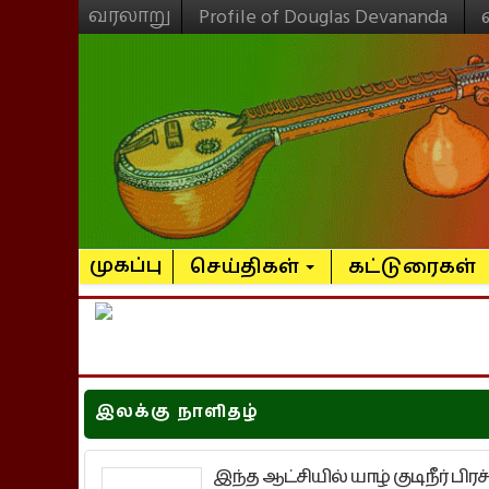
வரலாறு
Profile of Douglas Devananda
முகப்பு
செய்திகள்
கட்டுரைகள்
இலக்கு நாளிதழ்
இந்த ஆட்சியில் யாழ் குடிநீர் பிர