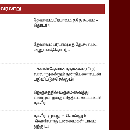
வரலாறு
தேவாவும், பிரபாவும், த.தே. கூ வும் –
தொடர் 4
தேவாவும் பிரபாவும் த. தே. கூ வும்!…
அனுபவத்தொடர்,….
டக்ளஸ் தேவானந்தாவை தமிழர்
வரலாறு என்றும் நன்றியுணர்வுடன்
பதிவிட்டுச் செல்லும்!
நெஞ்சத்தில் வஞ்சம் வைத்து
வன்முறைக்கு வித்திட்ட கூட்டமடா! –
நக்கீரா
நக்கீரா முகநூல் சொல்லும்
வெளிவராத உண்மைகள்! பாகம்
ஐந்து ….!