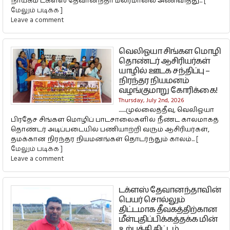
நாயகம் டக்ளஸ் தேவானந்தா மலர்மாலை அணிவித்து...
[
மேலும் படிக்க ]
Leave a comment
வெலிஓயா சிங்கள மொழி
தொண்டர் ஆசிரியர்கள்
யாழில் ஊடக சந்திப்பு –
நிரந்தர நியமனம்
வழங்குமாறு கோரிக்கை!
Thursday, July 2nd, 2026
.......​முல்லைத்தீவு, வெலிஓயா
பிரதேச சிங்கள மொழிப் பாடசாலைகளில் நீண்ட காலமாகத்
தொண்டர் அடிப்படையில் பணியாற்றி வரும் ஆசிரியர்கள்,
தமக்கான நிரந்தர நியமனங்கள் தொடர்ந்தும் காலம்...
[
மேலும் படிக்க ]
Leave a comment
டக்ளஸ் தேவானந்தாவின்
பெயர் சொல்லும்
திட்டமாக தீவகத்திற்கான
மீள்புதிப்பிக்கத்தக்க மின்
உற்பத்தி திட்டம்