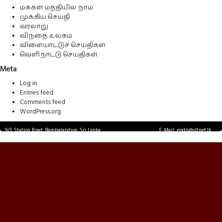
மக்கள் மத்தியில் நாம்
முக்கிய செய்தி
வரலாறு
விந்தை உலகம்
விளையாட்டுச் செய்திகள்
வெளிநாட்டு செய்திகள்
Meta
Log in
Entries feed
Comments feed
WordPress.org
9/3, Station Road, Bambalapitiya, Sri Lanka.
E-Mail: epdp@sltnet.lk
Tel: +94 11 2503467 Fax: +94 11 2585255
© EPDPNEWS.COM 2026.