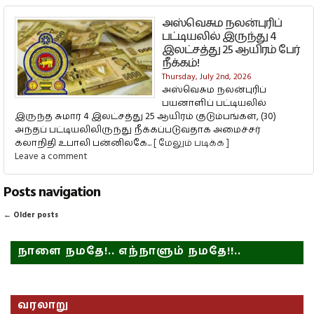
அஸ்வெசும நலன்புரிப்
பட்டியலில் இருந்து 4
இலட்சத்து 25 ஆயிரம் பேர்
நீக்கம்!
Thursday, July 2nd, 2026
அஸ்வெசும நலன்புரிப்
பயனாளிப் பட்டியலில்
இருந்த சுமார் 4 இலட்சத்து 25 ஆயிரம் குடும்பங்கள், (30)
அந்தப் பட்டியலிலிருந்து நீக்கப்படுவதாக அமைச்சர்
கலாநிதி உபாலி பன்னிலகே...
[ மேலும் படிக்க ]
Leave a comment
Posts navigation
←
Older posts
நாளை நமதே!.. எந்நாளும் நமதே!!..
வரலாறு