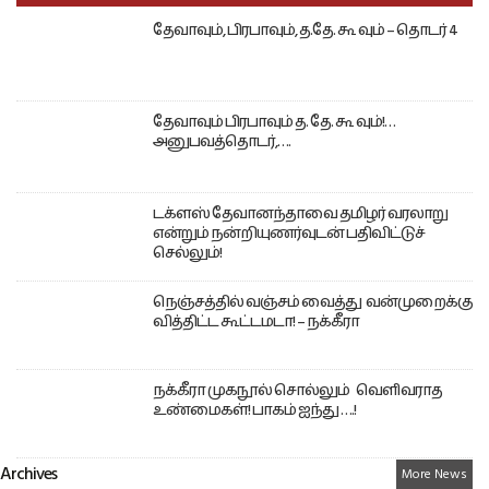
தேவாவும், பிரபாவும், த.தே. கூ வும் – தொடர் 4
தேவாவும் பிரபாவும் த. தே. கூ வும்!…
அனுபவத்தொடர்,….
டக்ளஸ் தேவானந்தாவை தமிழர் வரலாறு
என்றும் நன்றியுணர்வுடன் பதிவிட்டுச்
செல்லும்!
நெஞ்சத்தில் வஞ்சம் வைத்து வன்முறைக்கு
வித்திட்ட கூட்டமடா! – நக்கீரா
நக்கீரா முகநூல் சொல்லும் வெளிவராத
உண்மைகள்! பாகம் ஐந்து ….!
Archives
More News