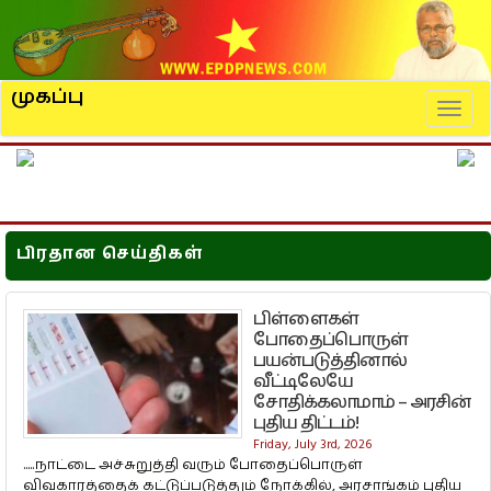
முகப்பு
Naviga
பிரதான செய்திகள்
பிள்ளைகள்
போதைப்பொருள்
பயன்படுத்தினால்
வீட்டிலேயே
சோதிக்கலாமாம் – அரசின்
புதிய திட்டம்!
Friday, July 3rd, 2026
.....நாட்டை அச்சுறுத்தி வரும் போதைப்பொருள்
விவகாரத்தைக் கட்டுப்படுத்தும் நோக்கில், அரசாங்கம் புதிய