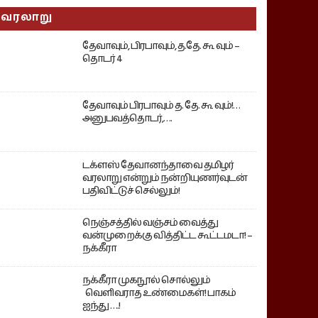
வரலாறு
தேவாவும், பிரபாவும், த.தே. கூ வும் –
தொடர் 4
தேவாவும் பிரபாவும் த. தே. கூ வும்!…
அனுபவத்தொடர்,….
டக்ளஸ் தேவானந்தாவை தமிழர்
வரலாறு என்றும் நன்றியுணர்வுடன்
பதிவிட்டுச் செல்லும்!
நெஞ்சத்தில் வஞ்சம் வைத்து
வன்முறைக்கு வித்திட்ட கூட்டமடா! –
நக்கீரா
நக்கீரா முகநூல் சொல்லும்
வெளிவராத உண்மைகள்! பாகம்
ஐந்து ….!