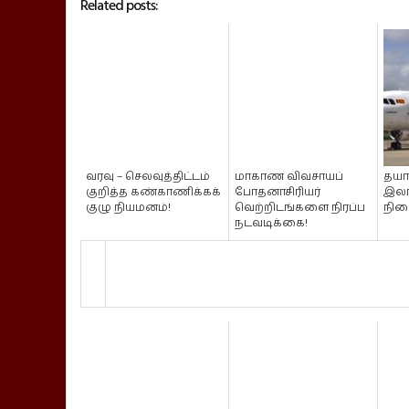
Related posts:
வரவு – செலவுத்திட்டம்
மாகாண விவசாயப்
தயா
குறித்த கண்காணிக்கக்
போதனாசிரியர்
இலங
குழு நியமனம்!
வெற்றிடங்களை நிரப்ப
நில
நடவடிக்கை!