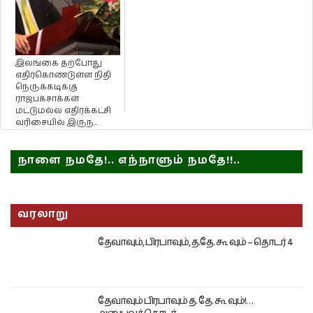
இலங்கை தற்போது
எதிர்கொண்டுள்ள நிதி
நெருக்கடிக்கு
ராஜபக்சாக்கள்
மட்டுமல்ல எதிர்க்கட்சி
வரிசையில் இருந...
நாளை நமதே!.. எந்நாளும் நமதே!!..
வரலாறு
தேவாவும், பிரபாவும், த.தே. கூ வும் – தொடர் 4
தேவாவும் பிரபாவும் த. தே. கூ வும்!…