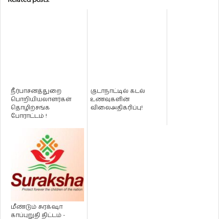
நீர்பாசனத்துறை
குடாநாட்டில் கடல்
பொறியியலாளர்கள்
உணவுகளின்
தொழிற்சங்க
விலைஅதிகரிப்பு!
போராட்டம் !
மீண்டும் சுரக்‌ஷா
காப்புறுதி திட்டம் -