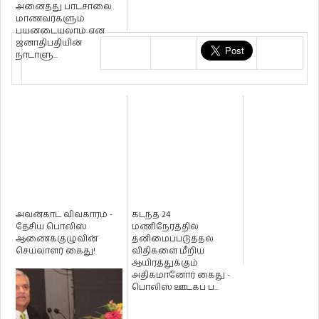
அனைத்து பாடசாலை
மாணவர்களும்
பயனடையலாம் என
ஜனாதிபதியின்
நாடாளு...
அவன்காட் விவகாரம் -
கடந்த 24
தேசிய பொலிஸ்
மணிநேரத்தில்
ஆணைக்குழுவின்
தனிமைப்படுத்தல்
செயலாளர் கைது!
விதிகளை மீறிய
ஆயிரத்துக்கும்
அதிகமானோர் கைது -
பொலிஸ் ஊடகப் ப...