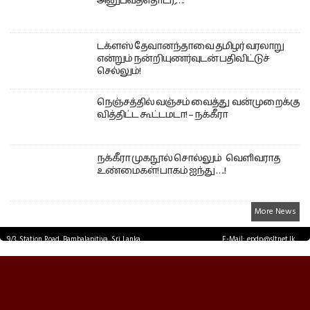
அனுபவத்தொடர்,….
டக்ளஸ் தேவானந்தாவை தமிழர் வரலாறு
என்றும் நன்றியுணர்வுடன் பதிவிட்டுச்
செல்லும்!
நெஞ்சத்தில் வஞ்சம் வைத்து வன்முறைக்கு
வித்திட்ட கூட்டமடா! – நக்கீரா
நக்கீரா முகநூல் சொல்லும் வெளிவராத
உண்மைகள்! பாகம் ஐந்து ….!
More News
9/3, Station Road, Bambalapitiya, Sri Lanka.
E-Mail: epdp@sltnet.lk
Tel: +94 11 2503467 Fax: +94 11 2585255
© EPDPNEWS.COM 2026.