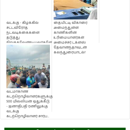
வடக்கு - கிழக்கில்
தையிட்டி விகாரை
சட்டவிரோத
அமைந்துள்ள
நடவடிக்கைகளை
காணிகளின்
தடுத்து
உரிமையாளர்கள்
நிறுத்தவேண்டியவர்களே
அமைச்சர் டக்ளஸ்
அவற்றுக்குத் துணை
தேவானந்தாவுடன்
போகின்றனர் ...
கலந்துரையாடல்!
வடமாகாண
கடற்றொழிலாளர்களுக்கு
500 மில்லியன் ஒதுக்கீடு
- ஜனாதிபதி ரணிலுக்கு
வடக்கு
கடற்றொழிலாளர் சார்ப...