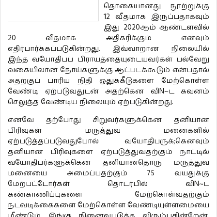
தொகையானது நூற்றுக்கு
12 வீதமாக இருப்பதாகவும்
இது 2020ஆம் ஆண்டளவில்
20 வீதமாக அதிகரிக்கும் எனவும்
எதிர்பார்க்கப்படுகின்றது. இவ்வாறான நிலையில்
இந்த வயோதிபப் பிராயத்தையுடையவர்கள் பல்வேறு
வகையிலான நோய்களுக்கு ஆட்படக்கூடும் என்பதால்
அதற்குப் பாரிய நிதி ஒதுக்கீடுகளை மேற்கொள்ள
வேண்டி ஏற்படுவதுடன் அதற்கென விN~ட கவனம்
செலுத்த வேண்டிய நிலையும் ஏற்படுகின்றது.
எனவே தற்போது சிறுவர்களுக்கென தனியான
பிரிவுகள் மருத்துவ மனைகளில்
ஏற்படுத்தப்படுவதுபோல் வயோதிபருக்;கெனவும்
தனியான பிரிவுகளை ஏற்படுத்துவதற்கும் நாட்டில்
வயோதிபர்களுக்கென தனியானதொரு மருத்துவ
மனையை அமைப்பதற்கும் 75 வயதுக்கு
மேற்பட்டோர்கள் தொடர்பில் விN~ட
கண்காணிப்புகளை மேற்கொள்வதற்கும்
நடவடிக்கைகளை மேற்கொள்ள வேண்டியுள்ளமையை
மீண்டும் இங்கு நினைவுபடுத்த விரும்புகின்றேன்.