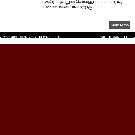
நக்கீரா முகநூல் சொல்லும் வெளிவராத
உண்மைகள்! பாகம் ஐந்து ….!
More News
9/3, Station Road, Bambalapitiya, Sri Lanka.
E-Mail: epdp@sltnet.lk
Tel: +94 11 2503467 Fax: +94 11 2585255
© EPDPNEWS.COM 2026.