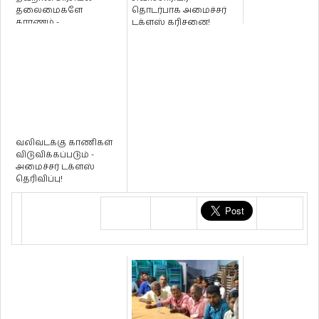
தலைமைகளே
தொடர்பாக அமைச்சர்
காரணம் -
டக்ளஸ் கரிசனை!
கிளிநொச்சியில் டக்ளஸ்
தேவாந்தா
வலிவடக்கு காணிகள்
விடுவிக்கப்படும் -
அமைச்சர் டக்ளஸ்
தெரிவிப்பு!