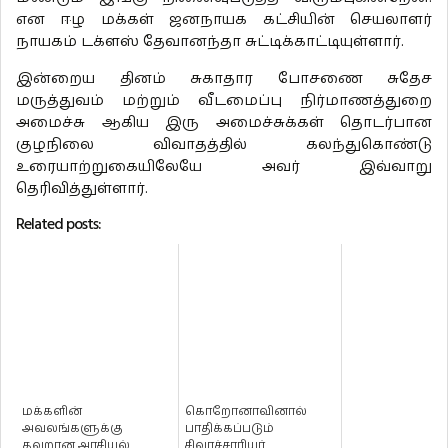
என ஈழ மக்கள் ஜனநாயக கட்சியின் செயலாளர்
நாயகம் டக்ளஸ் தேவானந்தா சுட்டிக்காட்டியுள்ளார்.
இன்றைய தினம் சுகாதார போசணை சுதேச
மருத்துவம் மற்றும் வீடமைப்பு நிர்மாணத்துறை
அமைச்சு ஆகிய இரு அமைச்சுக்கள் தொடர்பான
குழநிலை விவாதத்தில் கலந்துகொண்டு
உரையாற்றுகையிலேயே அவர் இவ்வாறு
தெரிவித்துள்ளார்.
Related posts:
மக்களின்
கொறோனாவினால்
அவலங்களுக்கு
பாதிக்கப்படும்
தவறான அரசியல்
சிவாச்சாரியர்