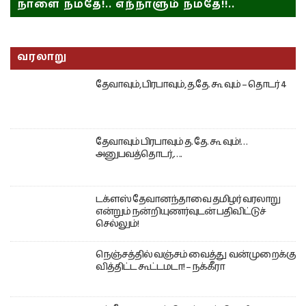
நாளை நமதே!.. எந்நாளும் நமதே!!..
வரலாறு
தேவாவும், பிரபாவும், த.தே. கூ வும் – தொடர் 4
தேவாவும் பிரபாவும் த. தே. கூ வும்!…
அனுபவத்தொடர்,….
டக்ளஸ் தேவானந்தாவை தமிழர் வரலாறு
என்றும் நன்றியுணர்வுடன் பதிவிட்டுச்
செல்லும்!
நெஞ்சத்தில் வஞ்சம் வைத்து வன்முறைக்கு
வித்திட்ட கூட்டமடா! – நக்கீரா