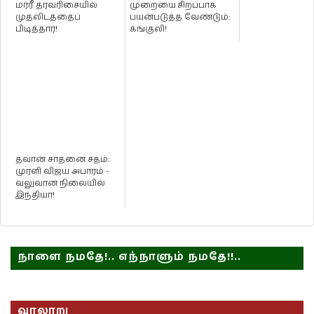
மர்ரீ தரவரிசையில்
முறையை சிறப்பாக
முதலிடத்தைப்
பயன்படுத்த வேண்டும்:
பிடித்தார்!
கங்குலி!
தவான் சாதனை சதம்:
முரளி விஜய் அபாரம் -
வலுவான நிலையில்
இந்தியா!
நாளை நமதே!.. எந்நாளும் நமதே!!..
வரலாறு