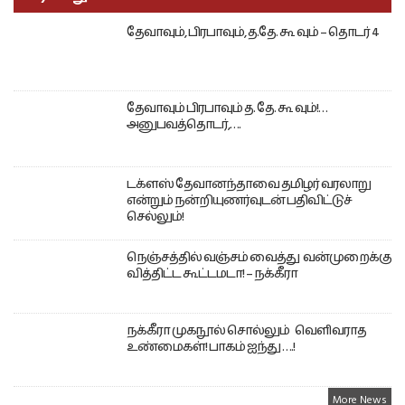
தேவாவும், பிரபாவும், த.தே. கூ வும் – தொடர் 4
தேவாவும் பிரபாவும் த. தே. கூ வும்!…
அனுபவத்தொடர்,….
டக்ளஸ் தேவானந்தாவை தமிழர் வரலாறு
என்றும் நன்றியுணர்வுடன் பதிவிட்டுச்
செல்லும்!
நெஞ்சத்தில் வஞ்சம் வைத்து வன்முறைக்கு
வித்திட்ட கூட்டமடா! – நக்கீரா
நக்கீரா முகநூல் சொல்லும் வெளிவராத
உண்மைகள்! பாகம் ஐந்து ….!
More News