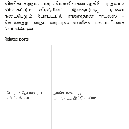
விக்கெட்களும், பும்ரா, மெக்லினகன் ஆகியோர் தலா 2
விக்கெட்டும் வீழ்த்தினர். இதையடுத்து நாளை
நடைபெறும் போட்டியில் ராஜஸ்தான் ராயல்ஸ் –
கொல்கத்தா நைட் ரைடர்ஸ் அணிகள் பலப்பரீட்சை
செய்கின்றன
Related posts:
போராடி தோற்ற நடப்புச்
தற்கொலைக்கு
சம்பியன்கள்!
முயற்சித்த இந்திய வீரர்!