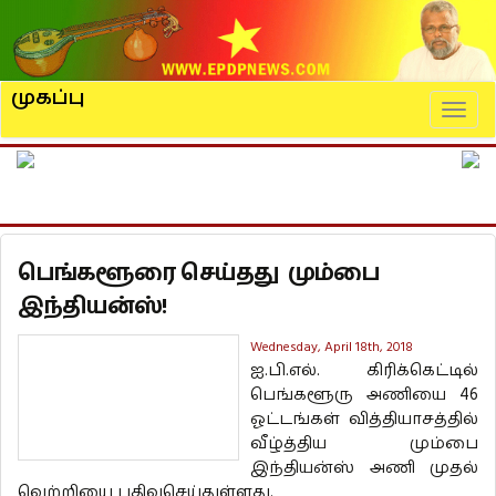
முகப்பு
Naviga
பெங்களூரை செய்தது மும்பை
இந்தியன்ஸ்!
Wednesday, April 18th, 2018
ஐ.பி.எல். கிரிக்கெட்டில்
பெங்களூரு அணியை 46
ஓட்டங்கள் வித்தியாசத்தில்
வீழ்த்திய மும்பை
இந்தியன்ஸ் அணி முதல்
வெற்றியை பதிவுசெய்துள்ளது.