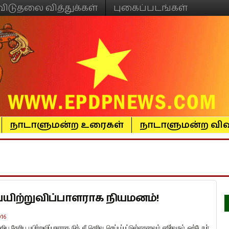
விடுதலை வித்துக்கள்
புகைப்படங்கள்
நாடாளுமன்ற உரைகள்
நாடாளுமன்ற விவ
பயிற்றுவிப்பாளராக நியமனம்!
016
ுதிய
தேசிய
பயிற்றுவிப்பாளராக
நிக்
லீ
தெரிவு
செய்யப்பட்டுள்ளதாகவும்
எதிர்வரும்
ஒக்டோபர்