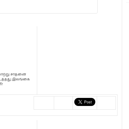
ாற்று சாதனை
த்தது இலங்கை
ி!