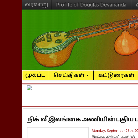
வரலாறு
Profile of Douglas Devananda
முகப்பு
செய்திகள்
கட்டுரைகள்
நிக் லீ இலங்கை அணியின் புதிய 
Monday, September 26th, 2
இலங்கை
கிரிக்கெட்
அணியின்
ப