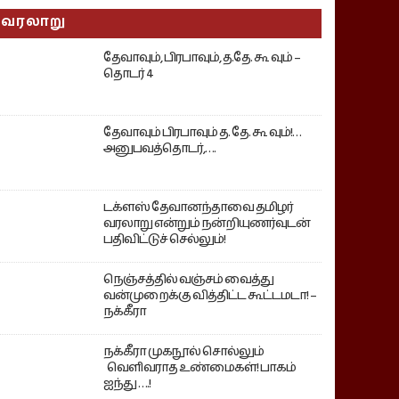
வரலாறு
தேவாவும், பிரபாவும், த.தே. கூ வும் –
தொடர் 4
தேவாவும் பிரபாவும் த. தே. கூ வும்!…
அனுபவத்தொடர்,….
டக்ளஸ் தேவானந்தாவை தமிழர்
வரலாறு என்றும் நன்றியுணர்வுடன்
பதிவிட்டுச் செல்லும்!
நெஞ்சத்தில் வஞ்சம் வைத்து
வன்முறைக்கு வித்திட்ட கூட்டமடா! –
நக்கீரா
நக்கீரா முகநூல் சொல்லும்
வெளிவராத உண்மைகள்! பாகம்
ஐந்து ….!