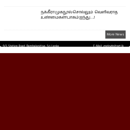
நக்கீரா முகநூல் சொல்லும் வெளிவராத
உண்மைகள்! பாகம் ஐந்து ….!
More News
9/3, Station Road, Bambalapitiya, Sri Lanka.
E-Mail: epdp@sltnet.lk
Tel: +94 11 2503467 Fax: +94 11 2585255
© EPDPNEWS.COM 2026.