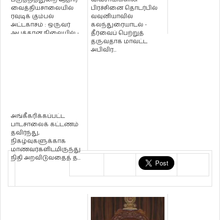
வைத்தியசாலையில்
பிரச்சினை தொடர்பில்
ரவுடிக் கும்பல்
வவுனியாவில்
அட்டகாசம் : ஒருவர்
கலந்துரையாடல் -
ஆபத்தான நிலையில் -
தீர்வைப் பெற்றுத்
பாதுகாப்பு ...
தருவதாக மாவட்ட
அபிவிர...
அங்கீகரிக்கப்பட்ட
பாடசாலைக் கட்டணம்
தவிர்ந்து,
நிகழ்வுகளுக்காக
மாணவர்களிடமிருந்து
நிதி அறவிடுவதைத் த...