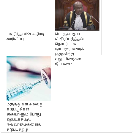
மஹிந்தவின் அதிரடி
பொருளாதார
அறிவிப்பு!
ஸ்திரப்படுத்தல்
தொடர்பான
நாடாளுமன்றக்
குழுவிற்கு
உறுப்பினர்கள்
நியமனம்!
மருந்துகள் அல்லது
தடுப்பூசிகள்
கையாளும் போது
ஏற்படக்கூடிய
ஒவ்வாமைகளைத்
தடுப்பதற்கு