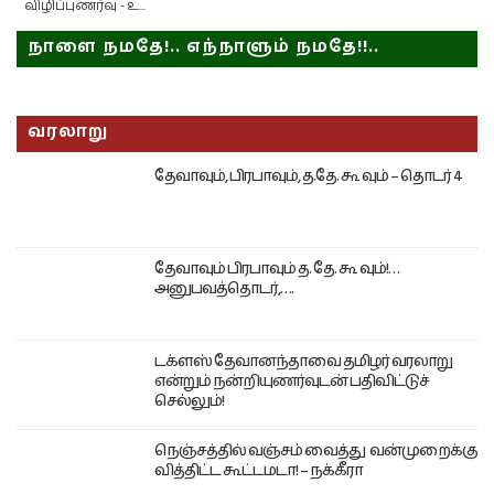
விழிப்புணர்வு - உ...
நாளை நமதே!.. எந்நாளும் நமதே!!..
வரலாறு
தேவாவும், பிரபாவும், த.தே. கூ வும் – தொடர் 4
தேவாவும் பிரபாவும் த. தே. கூ வும்!…
அனுபவத்தொடர்,….
டக்ளஸ் தேவானந்தாவை தமிழர் வரலாறு
என்றும் நன்றியுணர்வுடன் பதிவிட்டுச்
செல்லும்!
நெஞ்சத்தில் வஞ்சம் வைத்து வன்முறைக்கு
வித்திட்ட கூட்டமடா! – நக்கீரா