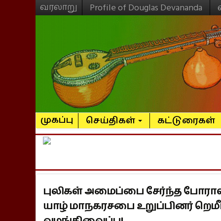
வரலாறு
Profile of Douglas Devananda
முகப்பு
செய்திகள்
கட்டுரைகள்
புலிகள் அமைப்பை சேர்ந்த போராளி
யாழ் மாநகரசபை உறுப்பினர் றெமீட
வழங்கிவைப்பு!