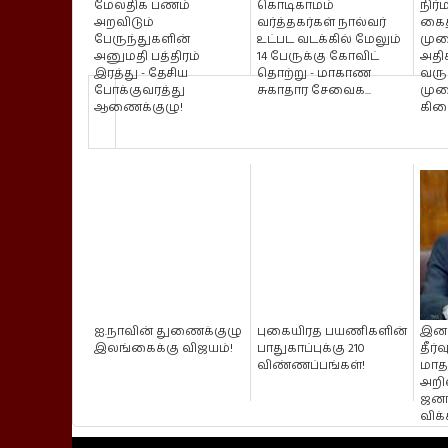
மேலதிக பணம்
கொடிகாமம்
நிர
அறவிடும்
வர்த்தகர்கள் நால்வர்
கைத
பேருந்துகளின்
உட்பட வடக்கில் மேலும்
முற
அனுமதி பத்திரம்
14 பேருக்கு கோவிட்
அதிக
இரத்து - தேசிய
தொற்று - மாகாண
வருட
போக்குவரத்து
சுகாதார சேவைக...
முற
ஆணைக்குழு!
கிடை
ஐ.நாவின் துணைக்குழு
புகையிரத பயணிகளின்
இனப
இலங்கைக்கு விஜயம்!
பாதுகாப்புக்கு 210
தீர்வ
விண்ணப்பங்கள்!
மாதம
அறிவ
ஜனா
விக்க