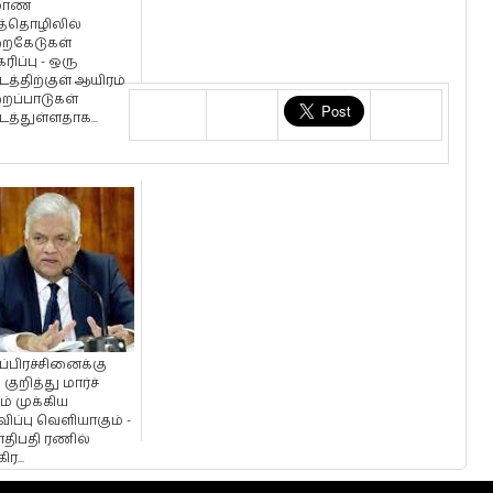
்மாண
்தொழிலில்
ைகேடுகள்
ரிப்பு - ஒரு
த்திற்குள் ஆயிரம்
ைப்பாடுகள்
த்துள்ளதாக...
்பிரச்சினைக்கு
ு குறித்து மார்ச்
் முக்கிய
ிப்பு வெளியாகும் -
திபதி ரணில்
ிர...