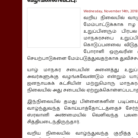
Wednesday, November 14th, 2018
வறிய நிலையில் வாழ
மேம்பாட்டுக்காக ஈ
உறுப்பினரும் பிரப
மாநகரசபை உறுப்பின
கொடுப்பனவை விடுத
போராளி ஒருவரின் க
செயற்பாடுகளை மேம்படுத்துவதற்காக துவிச்
யாழ் மாநகர சபையின் அனைத்து உறுப்ப
அவர்களுக்கு வழங்கவேண்டும் என்றும் யா
ஜனநாயகக் கட்சியின் மற்றுமொரு மாநகரசப
நிலையில் அது சபையில் ஏற்றுக்கொள்ளப்படாதி
இந்நிலையில் தமது பிள்ளைகளின் படிப்பை 
வாழ்ந்துவந்த கொய்யாத்தோட்டத்தைச் சேர
ஸ்ரலானி அண்மையில் வெளிவந்த புலமைப்
சித்தியடைந்திருந்தார்.
வறிய நிலையில் வாழ்ந்துவந்த குறித்த 