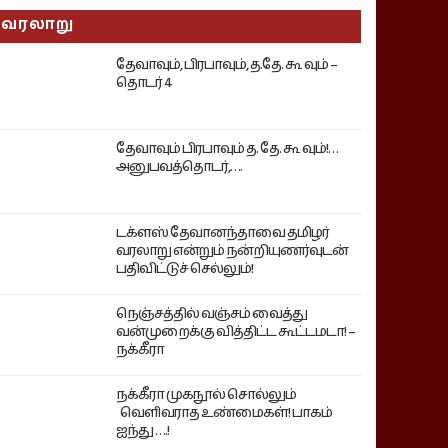
வரலாறு
தேவாவும், பிரபாவும், த.தே. கூ வும் –
தொடர் 4
தேவாவும் பிரபாவும் த. தே. கூ வும்!…
அனுபவத்தொடர்,….
டக்ளஸ் தேவானந்தாவை தமிழர்
வரலாறு என்றும் நன்றியுணர்வுடன்
பதிவிட்டுச் செல்லும்!
நெஞ்சத்தில் வஞ்சம் வைத்து
வன்முறைக்கு வித்திட்ட கூட்டமடா! –
நக்கீரா
நக்கீரா முகநூல் சொல்லும்
வெளிவராத உண்மைகள்! பாகம்
ஐந்து ….!