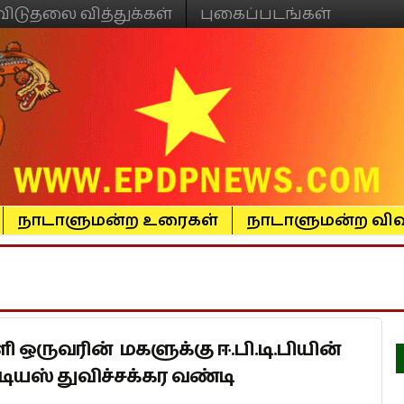
விடுதலை வித்துக்கள்
புகைப்படங்கள்
நாடாளுமன்ற உரைகள்
நாடாளுமன்ற விவ
 ஒருவரின் மகளுக்கு ஈ.பி.டி.பியின்
ியஸ் துவிச்சக்கர வண்டி