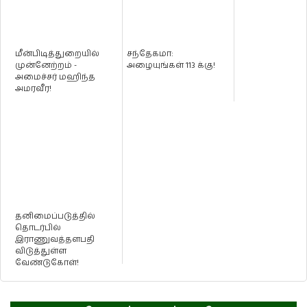
மீன்பிடித்துறையில்
சந்தேகமா:
முன்னேற்றம் -
அழையுங்கள் 113 க்கு!
அமைச்சர் மஹிந்த
அமரவீர!
தனிமைப்படுத்தில்
தொடர்பில்
இராணுவத்தளபதி
விடுத்துள்ள
வேண்டுகோள்!