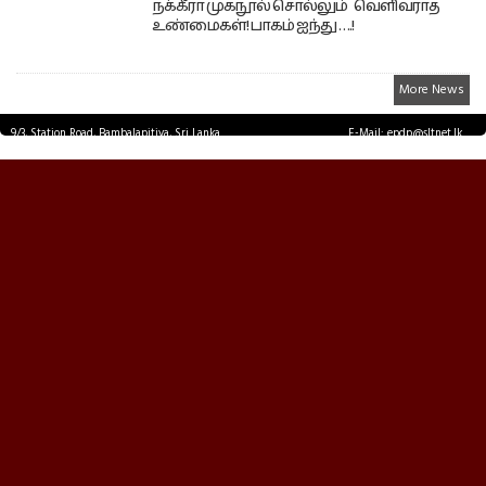
நக்கீரா முகநூல் சொல்லும் வெளிவராத
உண்மைகள்! பாகம் ஐந்து ….!
More News
9/3, Station Road, Bambalapitiya, Sri Lanka.
E-Mail: epdp@sltnet.lk
Tel: +94 11 2503467 Fax: +94 11 2585255
© EPDPNEWS.COM 2026.