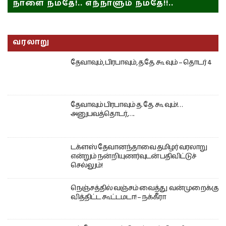
நாளை நமதே!.. எந்நாளும் நமதே!!..
வரலாறு
தேவாவும், பிரபாவும், த.தே. கூ வும் – தொடர் 4
தேவாவும் பிரபாவும் த. தே. கூ வும்!…
அனுபவத்தொடர்,….
டக்ளஸ் தேவானந்தாவை தமிழர் வரலாறு
என்றும் நன்றியுணர்வுடன் பதிவிட்டுச்
செல்லும்!
நெஞ்சத்தில் வஞ்சம் வைத்து வன்முறைக்கு
வித்திட்ட கூட்டமடா! – நக்கீரா