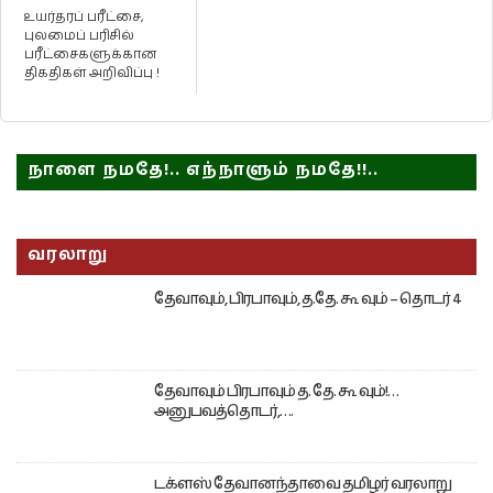
உயர்தரப் பரீட்சை,
புலமைப் பரிசில்
பரீட்சைகளுக்கான
திகதிகள் அறிவிப்பு !
நாளை நமதே!.. எந்நாளும் நமதே!!..
வரலாறு
தேவாவும், பிரபாவும், த.தே. கூ வும் – தொடர் 4
தேவாவும் பிரபாவும் த. தே. கூ வும்!…
அனுபவத்தொடர்,….
டக்ளஸ் தேவானந்தாவை தமிழர் வரலாறு