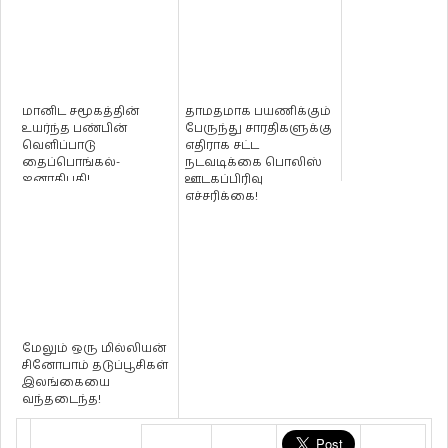
மானிட சமூகத்தின்
தாமதமாக பயணிக்கும்
உயர்ந்த பண்பின்
பேருந்து சாரதிகளுக்கு
வெளிப்பாடு
எதிராக சட்ட
தைப்பொங்கல்-
நடவடிக்கை பொலிஸ்
ஜனாதிபதி!
ஊடகப்பிரிவு
எச்சரிக்கை!
மேலும் ஒரு மில்லியன்
சினோபாம் தடுப்பூசிகள்
இலங்கையை
வந்தடைந்த!