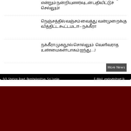
என்றும் நன்றியுணர்வுடன் பதிவிட்டுச்
செல்லும்!
நெஞ்சத்தில் வஞ்சம் வைத்து வன்முறைக்கு
வித்திட்ட கூட்டமடா! – நக்கீரா
நக்கீரா முகநூல் சொல்லும் வெளிவராத
உண்மைகள்! பாகம் ஐந்து ….!
More News
9/3, Station Road, Bambalapitiya, Sri Lanka.
E-Mail: epdp@sltnet.lk
Tel: +94 11 2503467 Fax: +94 11 2585255
© EPDPNEWS.COM 2026.