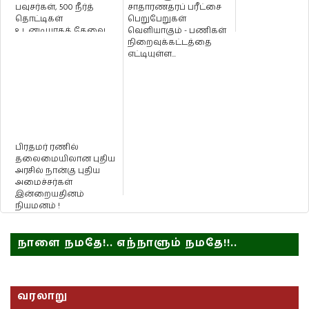
பவுசர்கள், 500 நீர்த்
சாதாரணதரப் பரீட்சை
தொட்டிகள்
பெறுபேறுகள்
உடனடியாகத் தேவை
வெளியாகும் - பணிகள்
-அரச தலைவரிடம்
நிறைவுக்கட்டத்தை
கோரி...
எட்டியுள்ள...
பிரதமர் ரணில்
தலைமையிலான புதிய
அரசில் நான்கு புதிய
அமைச்சர்கள்
இன்றையதினம்
நியமனம் !
நாளை நமதே!.. எந்நாளும் நமதே!!..
வரலாறு