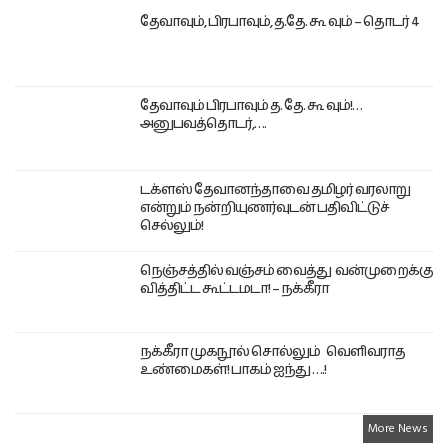
தேவாவும், பிரபாவும், த.தே. கூ வும் – தொடர் 4
தேவாவும் பிரபாவும் த. தே. கூ வும்!…
அனுபவத்தொடர்,….
டக்ளஸ் தேவானந்தாவை தமிழர் வரலாறு
என்றும் நன்றியுணர்வுடன் பதிவிட்டுச்
செல்லும்!
நெஞ்சத்தில் வஞ்சம் வைத்து வன்முறைக்கு
வித்திட்ட கூட்டமடா! – நக்கீரா
நக்கீரா முகநூல் சொல்லும் வெளிவராத
உண்மைகள்! பாகம் ஐந்து ….!
More News