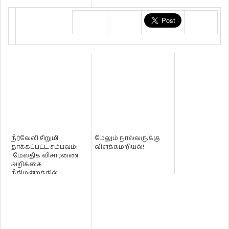
நீர்வேலி சிறுமி
மேலும் நால்வருக்கு
தாக்கப்பட்ட சம்பவம்:
விளக்கமறியல்!
மேலதிக விசாரணை
அறிக்கை
நீதிமன்றத்தில்
சமர்ப்பிக்கப்படவுள்ளது!