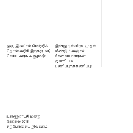
ஒரு இலட்சம் மெற்றிக்
இன்று நள்ளிரவு முதல்
தொன் அரிசி இறக்குமதி
மீண்டும் அஞ்சல்
செய்ய அரசு அனுமதி!
சேவையாளர்கள்
ஒன்றியம்
பணிப்புறக்கணிப்பு!
உள்ளூராட்சி மன்ற
தேர்தல் 2018 :
தற்போதைய நிலவரம்!