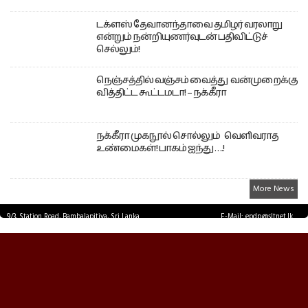
டக்ளஸ் தேவானந்தாவை தமிழர் வரலாறு
என்றும் நன்றியுணர்வுடன் பதிவிட்டுச்
செல்லும்!
நெஞ்சத்தில் வஞ்சம் வைத்து வன்முறைக்கு
வித்திட்ட கூட்டமடா! – நக்கீரா
நக்கீரா முகநூல் சொல்லும் வெளிவராத
உண்மைகள்! பாகம் ஐந்து ….!
More News
9/3, Station Road, Bambalapitiya, Sri Lanka.
E-Mail: epdp@sltnet.lk
Tel: +94 11 2503467 Fax: +94 11 2585255
© EPDPNEWS.COM 2026.