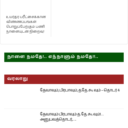
உயர்தர பரீட்சைக்கான
விண்ணப்பங்கள்
பொறுப்பேற்கும் பணி
நாளையுடன் நிறைவு!
நாளை நமதே!.. எந்நாளும் நமதே!!..
வரலாறு
தேவாவும், பிரபாவும், த.தே. கூ வும் – தொடர் 4
தேவாவும் பிரபாவும் த. தே. கூ வும்!…
அனுபவத்தொடர்,….