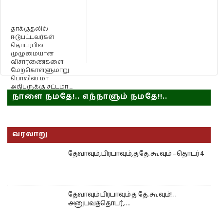
தாக்குதலில்
ஈடுபட்டவர்கள்
தொடர்பில்
முழுமையான
விசாரணைகளை
மேற்கொள்ளுமாறு
பொலிஸ் மா
அதிபருக்கு சட்டமா ...
நாளை நமதே!.. எந்நாளும் நமதே!!..
வரலாறு
தேவாவும், பிரபாவும், த.தே. கூ வும் – தொடர் 4
தேவாவும் பிரபாவும் த. தே. கூ வும்!…
அனுபவத்தொடர்,….