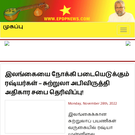
முகப்பு
Naviga
இலங்கையை நோக்கி படையெடுக்கும்
ரஷ்யர்கள் – சுற்றுலா அபிவிருத்தி
அதிகார சபை தெரிவிப்பு!
Monday, November 28th, 2022
இலங்கைக்கான
சுற்றுலாப் பயணிகள்
வருகையில் ரஷ்யா
முன்னிலை