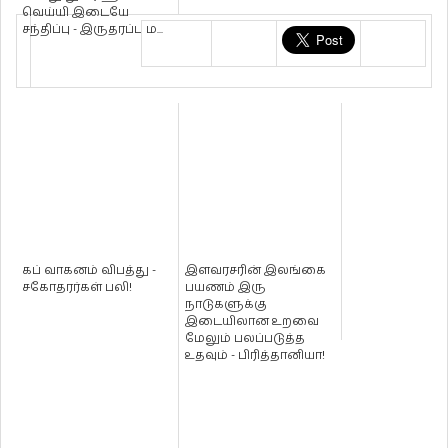
வெய்யி இடையே
சந்திப்பு - இருதரப்பு ம...
கப் வாகனம் விபத்து -
இளவரசரின் இலங்கை
சகோதரர்கள் பலி!
பயணம் இரு
நாடுகளுக்கு
இடையிலான உறவை
மேலும் பலப்படுத்த
உதவும் - பிரித்தானியா!