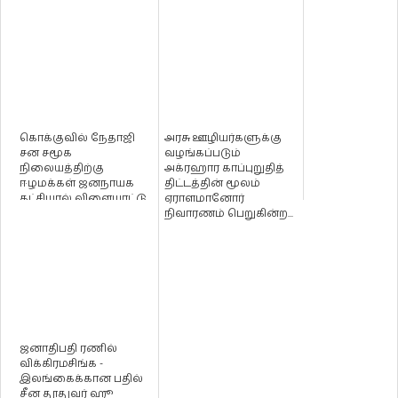
கொக்குவில் நேதாஜி
அரசு ஊழியர்களுக்கு
சன சமூக
வழங்கப்படும்
நிலையத்திற்கு
அக்ரஹார காப்புறுதித்
ஈழமக்கள் ஜனநாயக
திட்டத்தின் மூலம்
கட்சியால் விளையாட்டு
ஏராளமானோர்
உபகரணங்கள்
நிவாரணம் பெறுகின்ற...
வழங்கிவைப்பு...
ஜனாதிபதி ரணில்
விக்கிரமசிங்க -
இலங்கைக்கான பதில்
சீன தூதுவர் ஹூ