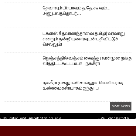
தேவாவும் பிரபாவும் த. தே. கூ வும்!…
அனுபவத்தொடர்,….
டக்ளஸ் தேவானந்தாவை தமிழர் வரலாறு
என்றும் நன்றியுணர்வுடன் பதிவிட்டுச்
செல்லும்!
நெஞ்சத்தில் வஞ்சம் வைத்து வன்முறைக்கு
வித்திட்ட கூட்டமடா! – நக்கீரா
நக்கீரா முகநூல் சொல்லும் வெளிவராத
உண்மைகள்! பாகம் ஐந்து ….!
More News
9/3, Station Road, Bambalapitiya, Sri Lanka.
E-Mail: epdp@sltnet.lk
Tel: +94 11 2503467 Fax: +94 11 2585255
© EPDPNEWS.COM 2026.