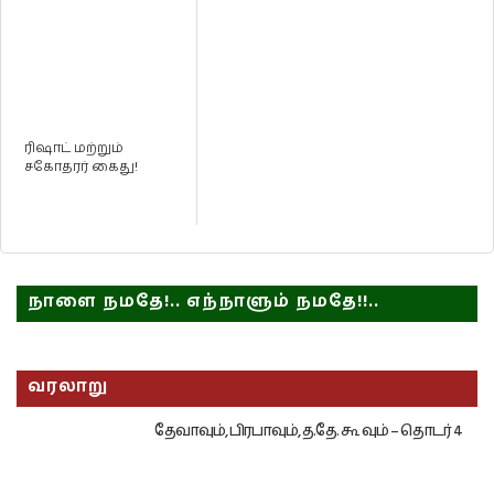
ரிஷாட் மற்றும்
சகோதரர் கைது!
நாளை நமதே!.. எந்நாளும் நமதே!!..
வரலாறு
தேவாவும், பிரபாவும், த.தே. கூ வும் – தொடர் 4