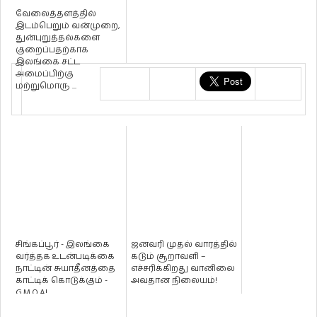
வேலைத்தளத்தில்
இடம்பெறும் வன்முறை,
துன்புறுத்தல்களை
குறைப்பதற்காக
இலங்கை சட்ட
அமைப்பிற்கு
மற்றுமொரு ...
சிங்கப்பூர் - இலங்கை
ஜனவரி முதல் வாரத்தில்
வர்த்தக உடன்படிக்கை
கடும் சூறாவளி –
நாட்டின் சுயாதீனத்தை
எச்சரிக்கிறது வானிலை
காட்டிக் கொடுக்கும் -
அவதான நிலையம்!
G.M.O.A!