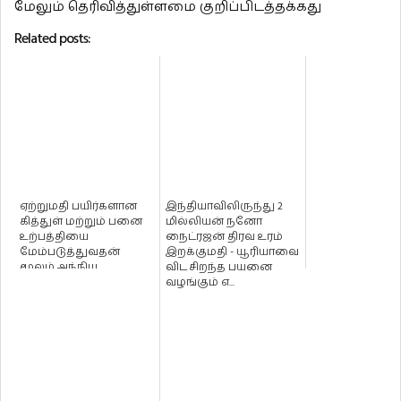
மேலும் தெரிவித்துள்ளமை குறிப்பிடத்தக்கது
Related posts:
ஏற்றுமதி பயிர்களான
இந்தியாவிலிருந்து 2
கித்துள் மற்றும் பனை
மில்லியன் நனோ
உற்பத்தியை
நைட்ரஜன் திரவ உரம்
மேம்படுத்துவதன்
இறக்குமதி - யூரியாவை
மூலம் அந்நிய
விட சிறந்த பயனை
செலாவணியை
வழங்கும் எ...
அதிகரிப்பத...