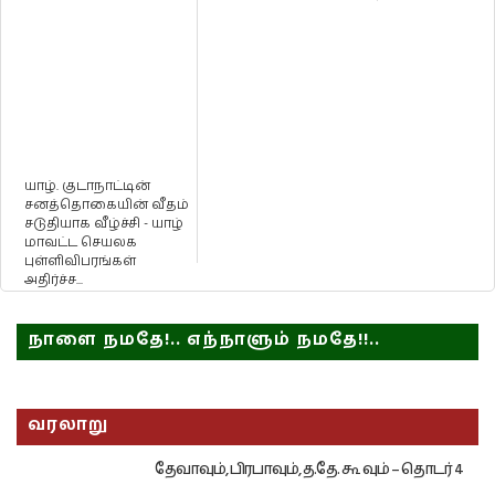
யாழ். குடாநாட்டின்
சனத்தொகையின் வீதம்
சடுதியாக வீழ்ச்சி - யாழ்
மாவட்ட செயலக
புள்ளிவிபரங்கள்
அதிர்ச்ச...
நாளை நமதே!.. எந்நாளும் நமதே!!..
வரலாறு
தேவாவும், பிரபாவும், த.தே. கூ வும் – தொடர் 4