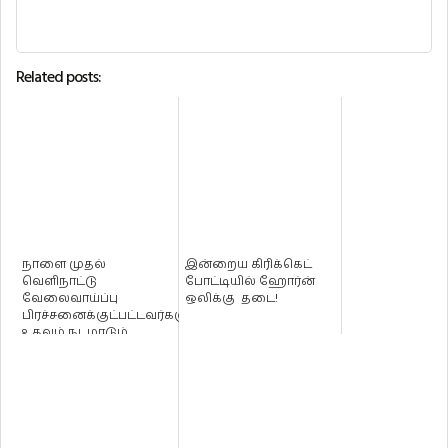
Related posts:
நாளை முதல்
இன்றைய கிரிக்கெட்
வெளிநாட்டு
போட்டியில் ஹோர்ன்
வேலைவாய்ப்பு
ஒலிக்கு தடை!
பிரச்சனைக்குட்பட்டவர்களுக்கு
உதவும் நடமாடும்
சேவை !