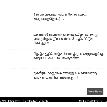
தேவாவும் பிரபாவும் த. தே. கூ வும்!…
அனுபவத்தொடர்,….
டக்ளஸ் தேவானந்தாவை தமிழர் வரலாறு
என்றும் நன்றியுணர்வுடன் பதிவிட்டுச்
செல்லும்!
நெஞ்சத்தில் வஞ்சம் வைத்து வன்முறைக்கு
வித்திட்ட கூட்டமடா! – நக்கீரா
நக்கீரா முகநூல் சொல்லும் வெளிவராத
உண்மைகள்! பாகம் ஐந்து ….!
More News
9/3, Station Road, Bambalapitiya, Sri Lanka.
E-Mail: epdp@sltnet.lk
Tel: +94 11 2503467 Fax: +94 11 2585255
© EPDPNEWS.COM 2026.