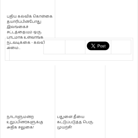
புதிய கல்விக் கொள்கை
தயாரிப்பின்போது
இலங்கைச்
சட்டத்தையும் ஒரு
பாடமாக உள்வாங்க
நடவடிக்கை - கல்வி
அமை...
நாடாளுமன்ற
பதுளை தீயை
உறுப்பினர்களுக்கு
கட்டுப்படுத்த பெரு
அதிக சலுகை!
முயற்சி!