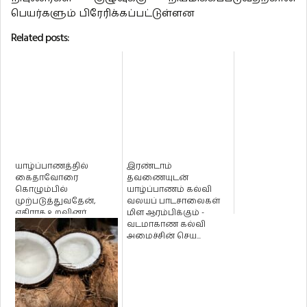
பெயர்களும் பிரேரிக்கப்பட்டுள்ளன
Related posts:
யாழ்ப்பாணத்தில்
இரண்டாம்
கைதாவோரை
தவணையுடன்
கொழும்பில்
யாழ்ப்பாணம் கல்வி
முற்படுத்துவதேன்,
வலயப் பாடசாலைகள்
எதிராக உறவினர்
மிள ஆரம்பிக்கும் -
வழக்குத் தொடரலாம்
வடமாகாண கல்வி
என்கிறார் யாழ...
அமைச்சின் செய...