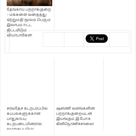
தேங்காய் பற்றாக்குறை
– மக்களை வதைத்து
ஏற்றுமதி மூலம் பெரும்
இலாபம் ஈட்ட
திட்டமிடும்
வியாபாரிகள்!
சர்வதேச கடற்பரப்பில்
ஆளணி வளங்களின்
கப்பல்களுக்கான
பற்றாக்குறையுடன்
பாதுகாப்பு
இயங்கும் இ.போ.ச.
கடற்படையினரால்
கிளிநொச்சிச்சாலை!
வழங்கப்படும்!