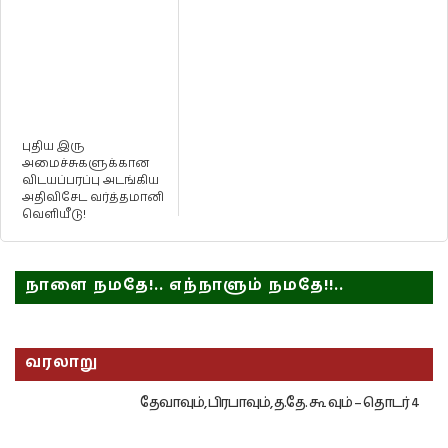
புதிய இரு
அமைச்சுகளுக்கான
விடயப்பரப்பு அடங்கிய
அதிவிசேட வர்த்தமானி
வெளியீடு!
நாளை நமதே!.. எந்நாளும் நமதே!!..
வரலாறு
தேவாவும், பிரபாவும், த.தே. கூ வும் – தொடர் 4