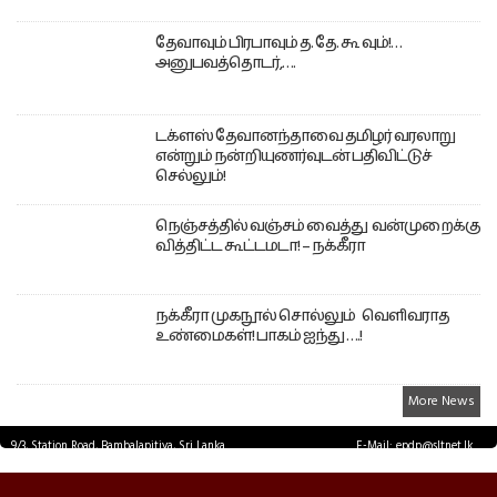
தேவாவும் பிரபாவும் த. தே. கூ வும்!…
அனுபவத்தொடர்,….
டக்ளஸ் தேவானந்தாவை தமிழர் வரலாறு
என்றும் நன்றியுணர்வுடன் பதிவிட்டுச்
செல்லும்!
நெஞ்சத்தில் வஞ்சம் வைத்து வன்முறைக்கு
வித்திட்ட கூட்டமடா! – நக்கீரா
நக்கீரா முகநூல் சொல்லும் வெளிவராத
உண்மைகள்! பாகம் ஐந்து ….!
More News
9/3, Station Road, Bambalapitiya, Sri Lanka.
E-Mail: epdp@sltnet.lk
Tel: +94 11 2503467 Fax: +94 11 2585255
© EPDPNEWS.COM 2026.