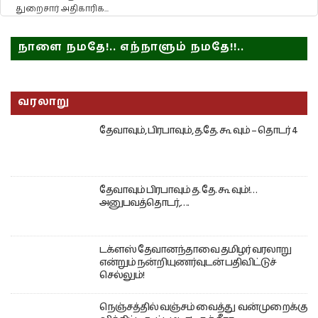
துறைசார் அதிகாரிக...
நாளை நமதே!.. எந்நாளும் நமதே!!..
வரலாறு
தேவாவும், பிரபாவும், த.தே. கூ வும் – தொடர் 4
தேவாவும் பிரபாவும் த. தே. கூ வும்!…
அனுபவத்தொடர்,….
டக்ளஸ் தேவானந்தாவை தமிழர் வரலாறு
என்றும் நன்றியுணர்வுடன் பதிவிட்டுச்
செல்லும்!
நெஞ்சத்தில் வஞ்சம் வைத்து வன்முறைக்கு