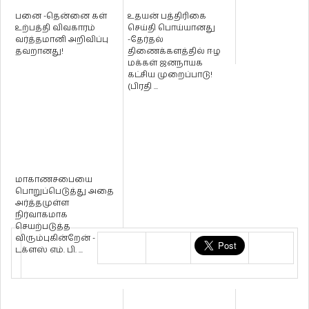
பனை -தென்னை கள்
உதயன் பத்திரிகை
உற்பத்தி விவகாரம்
செய்தி பொய்யானது
வர்த்தமானி அறிவிப்பு
-தேர்தல்
தவறானது!
திணைக்களத்தில் ஈழ
மக்கள் ஜனநாயக
கட்சிய முறைப்பாடு!
(பிரதி ...
மாகாணசபையை
பொறுப்பெடுத்து அதை
அர்த்தமுள்ள
நிர்வாகமாக
செயற்படுத்த
விரும்புகின்றேன் -
டக்ளஸ் எம். பி. ...