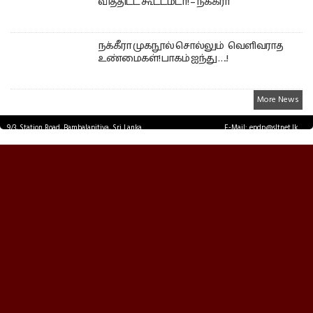
வித்திட்ட கூட்டமடா! – நக்கீரா
நக்கீரா முகநூல் சொல்லும் வெளிவராத
உண்மைகள்! பாகம் ஐந்து ….!
More News
9/3, Station Road, Bambalapitiya, Sri Lanka.
E-Mail: epdp@sltnet.lk
Tel: +94 11 2503467 Fax: +94 11 2585255
© EPDPNEWS.COM 2026.