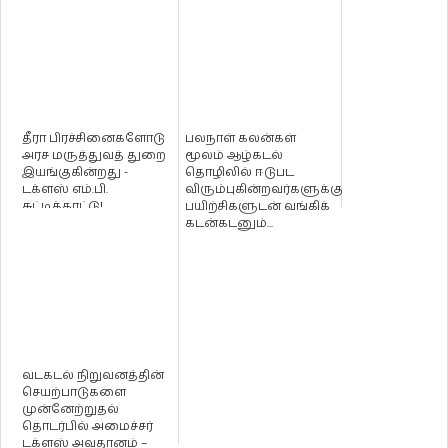
தீரா பிரச்சினைகளோடு
பலநாள் கலன்கள்
அரச மருத்துவத் துறை
மூலம் ஆழ்கடல்
இயங்குகின்றது -
தொழிலில் ஈடுபட
டக்ளஸ் எம்.பி.
விரும்புகின்றவர்களுக்கு
சுட்டிக்காட்டு!
பயிற்சிகளுடன் வங்கிக்
கடன்கடனும்...
வடகடல் நிறுவனத்தின்
செயற்பாடுகளை
முன்னேற்றுதல்
தொடர்பில் அமைச்சர்
டக்ளஸ் அவதானம் –