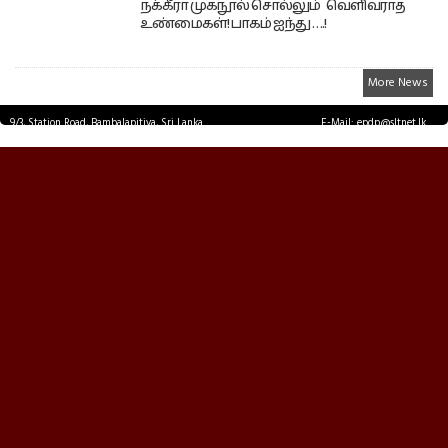
நக்கீரா முகநூல் சொல்லும் வெளிவராத
உண்மைகள்! பாகம் ஐந்து ….!
More News
9/3, Station Road, Bambalapitiya, Sri Lanka.
E-Mail: epdp@sltnet.lk
Tel: +94 11 2503467 Fax: +94 11 2585255
© EPDPNEWS.COM 2026.