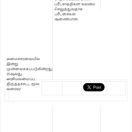
பரீட்சாத்திகள்! கவனம்
செலுத்துவதாக
பரீட்சைகள்
ஆணையாள...
அமைச்சரவையில்
இன்று
முன்வைக்கப்படுகின்றது
20ஆவது
அரசியலமைப்பு
திருத்தச்சட்ட மூல
வரைவு!