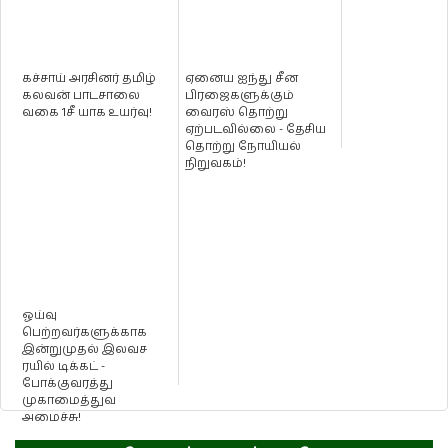
கச்சாய் அரசினர் தமிழ்
ஏனைய ஐந்து சீன
கலவன் பாடசாலை
பிரஜைகளுக்கும்
வகை 1சீ யாக உயர்வு!
வைரஸ் தொற்று
ஏற்படவில்லை - தேசிய
தொற்று நோயியல்
நிறுவகம்!
ஓய்வு
பெற்றவர்களுக்காக
இன்றுமுதல் இலவச
ரயில் டிக்கட் -
போக்குவரத்து
முகாமைத்துவ
அமைச்சு!