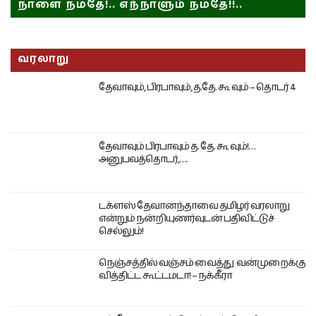
நாளை நமதே!.. எந்நாளும் நமதே!!..
வரலாறு
தேவாவும், பிரபாவும், த.தே. கூ வும் – தொடர் 4
தேவாவும் பிரபாவும் த. தே. கூ வும்!…
அனுபவத்தொடர்,….
டக்ளஸ் தேவானந்தாவை தமிழர் வரலாறு
என்றும் நன்றியுணர்வுடன் பதிவிட்டுச்
செல்லும்!
நெஞ்சத்தில் வஞ்சம் வைத்து வன்முறைக்கு
வித்திட்ட கூட்டமடா! – நக்கீரா