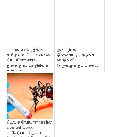
பாராளுமன்றத்தில்
ஜனாதிபதி
தமிழ் எம்.பிக்கள் என்ன
இணையத்தளத்தை
செய்கின்றனர்? -
ஊடுருவிய
தினக்குரல் பத்திரிகை
இருவருக்கும் பிணை!
தாயகன்
டெங்கு நோயாளர்களின்
எண்ணிக்கை
அதிகரிப்பு - தேசிய