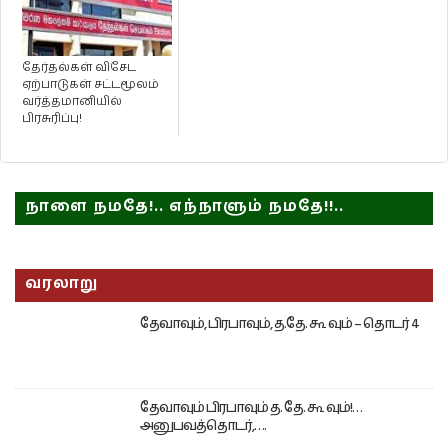
தேர்தல்கள் விசேட
ஏற்பாடுகள் சட்டமூலம்
வர்த்தமானியில்
பிரசுரிப்பு!
நாளை நமதே!.. எந்நாளும் நமதே!!..
வரலாறு
தேவாவும், பிரபாவும், த.தே. கூ வும் – தொடர் 4
தேவாவும் பிரபாவும் த. தே. கூ வும்!…
அனுபவத்தொடர்,….