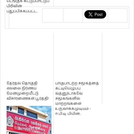
டெங்குக் கட்டுப்பாட்டுப்
பிரிவின்
புதுப்பிக்கப்பட்ட...
தேர்தல் தொகுதி
பாகுபாடற்ற சமூகத்தை
எல்லை நிர்ணய
கட்டியெழுப்பு
மேன்முறையீட்டு
வதனூடாகவே
விசாரணைகள் பூர்த்தி!
சமூகங்களில்
மாற்றங்களை
உருவாக்கமுடியும் -
ஈ.பி.டி. பியின...