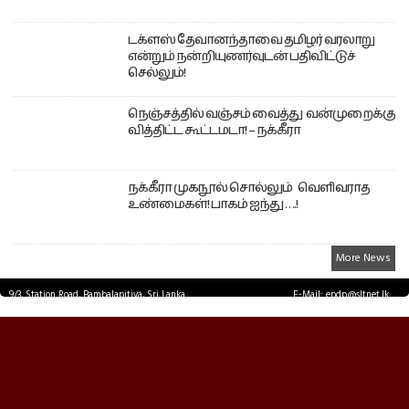
டக்ளஸ் தேவானந்தாவை தமிழர் வரலாறு
என்றும் நன்றியுணர்வுடன் பதிவிட்டுச்
செல்லும்!
நெஞ்சத்தில் வஞ்சம் வைத்து வன்முறைக்கு
வித்திட்ட கூட்டமடா! – நக்கீரா
நக்கீரா முகநூல் சொல்லும் வெளிவராத
உண்மைகள்! பாகம் ஐந்து ….!
More News
9/3, Station Road, Bambalapitiya, Sri Lanka.
E-Mail: epdp@sltnet.lk
Tel: +94 11 2503467 Fax: +94 11 2585255
© EPDPNEWS.COM 2026.