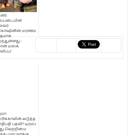
்னர்
ிப்படையின்
வர்
ிகோஷினின் மரணம்
மதமாக
்ந்துள்ளது -
ன் மஸ்க்
விப்பு!
ுமா
ரிக்காவின் அடுத்த
ிபதி பதவி? டிரம்ப்
ு வெற்றியை
்த்து மறு வாக்கு