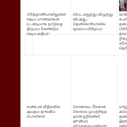
பிரித்தானியாவிலுள்ள
லிப்ட் அறுந்து விழுந்து
வாக
ரஷ்ய மாணவர்கள்
விபத்து -
கூல
உடனடியாக நாடுக்கு
தென்கொரியாவில்
தலை
திரும்ப வேண்டும் -
மூவர் உயிரிழப்பு!
பிர
ரஷ்ய அதிபர் !
தா
நிகழ
எலோ
தெரி
லண்டன் வீதிகளில்
ரொனால்ட் ரீகனை
மாற
ஆயுதம் தாங்கிய
கொல்ல முயற்சித்த
அமெ
பொலிசார்!
ஜான் ஹிங்கிலி
ஜனாத
ஜூனியர்
இனத
விடுதலையாகிறார்!
எதிர