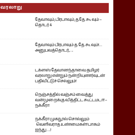
வரலாறு
தேவாவும், பிரபாவும், த.தே. கூ வும் –
தொடர் 4
தேவாவும் பிரபாவும் த. தே. கூ வும்!…
அனுபவத்தொடர்,….
டக்ளஸ் தேவானந்தாவை தமிழர்
வரலாறு என்றும் நன்றியுணர்வுடன்
பதிவிட்டுச் செல்லும்!
நெஞ்சத்தில் வஞ்சம் வைத்து
வன்முறைக்கு வித்திட்ட கூட்டமடா! –
நக்கீரா
நக்கீரா முகநூல் சொல்லும்
வெளிவராத உண்மைகள்! பாகம்
ஐந்து ….!