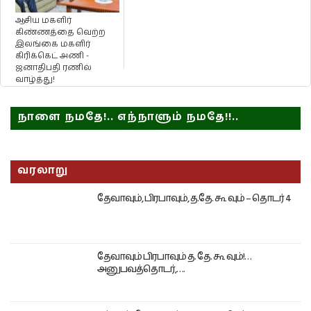
ஆசிய மகளிர்
கிண்ணத்தை வெற்ற
இலங்கை மகளிர்
கிரிக்கெட் அணி -
ஜனாதிபதி ரணில்
வாழ்த்து!
நாளை நமதே!.. எந்நாளும் நமதே!!..
வரலாறு
தேவாவும், பிரபாவும், த.தே. கூ வும் – தொடர் 4
தேவாவும் பிரபாவும் த. தே. கூ வும்!…
அனுபவத்தொடர்,….