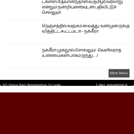
டக்ளஸ் தேவானந்தாவை தமிழர் வரலாறு
என்றும் நன்றியுணர்வுடன் பதிவிட்டுச்
செல்லும்!
நெஞ்சத்தில் வஞ்சம் வைத்து வன்முறைக்கு
வித்திட்ட கூட்டமடா! – நக்கீரா
நக்கீரா முகநூல் சொல்லும் வெளிவராத
உண்மைகள்! பாகம் ஐந்து ….!
More News
9/3, Station Road, Bambalapitiya, Sri Lanka.
E-Mail: epdp@sltnet.lk
Tel: +94 11 2503467 Fax: +94 11 2585255
© EPDPNEWS.COM 2026.