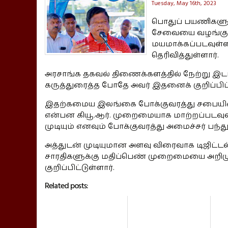
Tuesday, May 16th, 2023
பொதுப் பயணிகளுக்
சேவையை வழங்குவத
மயமாக்கப்படவுள்
தெரிவித்துள்ளார்.
அரசாங்க தகவல் திணைக்களத்தில் நேற்று இட
கருத்துரைத்த போதே அவர் இதனைக் குறிப்பிட்ட
இதற்கமைய இலங்கை போக்குவரத்து சபையின் ப
என்பன கியூ.ஆர். முறைமையாக மாற்றப்படவு
முடியும் எனவும் போக்குவரத்து அமைச்சர் பந்
அத்துடன் முடியுமான அளவு விரைவாக டிஜிட்டல்
சாரதிகளுக்கு மதிப்பெண் முறைமையை அறிமுகப்
குறிப்பிட்டுள்ளார்.
Related posts: