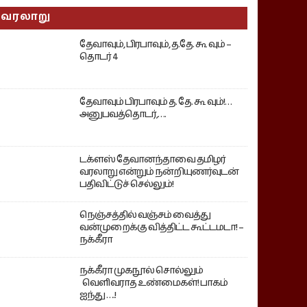
வரலாறு
தேவாவும், பிரபாவும், த.தே. கூ வும் –
தொடர் 4
தேவாவும் பிரபாவும் த. தே. கூ வும்!…
அனுபவத்தொடர்,….
டக்ளஸ் தேவானந்தாவை தமிழர்
வரலாறு என்றும் நன்றியுணர்வுடன்
பதிவிட்டுச் செல்லும்!
நெஞ்சத்தில் வஞ்சம் வைத்து
வன்முறைக்கு வித்திட்ட கூட்டமடா! –
நக்கீரா
நக்கீரா முகநூல் சொல்லும்
வெளிவராத உண்மைகள்! பாகம்
ஐந்து ….!