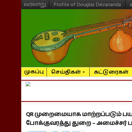
வரலாறு
Profile of Douglas Devananda
முகப்பு
செய்திகள்
கட்டுரைகள்
QR முறைமையாக மாற்றப்படும் பயணச
போக்குவரத்து துறை – அமைச்சர் ப