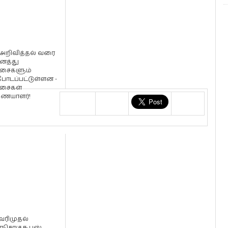
 அறிவித்தல் வரை
த்து
ட்சைகளும்
போடப்பட்டுள்ளன -
ட்சைகள்
ையாளர்!
ரிமுதல்
சொகுசு பஸ்