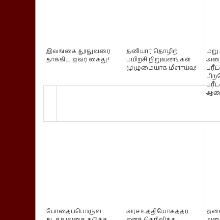
இலங்கை தூதுவரை
தனியார் தொழிற்
மறு
தாக்கிய ஐவர் கைது!
பயிற்சி நிறுவனங்கள்
அனை
முழுமையாக மீளாய்வு!
பரீ
பிற்
பரீ
ஆண
போதைப்பொருள்
அரச உத்தியோகத்தர்
ஜனவ
கடத்துவதை தடுக்க
எனத் தெரிவித்து
அரை