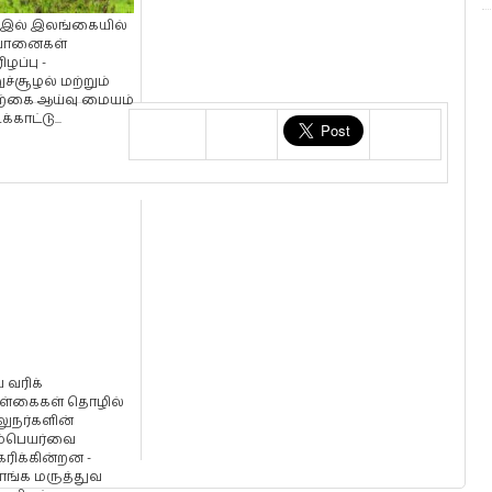
2 இல் இலங்கையில்
 யானைகள்
ிழப்பு -
றுச்சூழல் மற்றும்
்கை ஆய்வு மையம்
ிக்காட்டு...
ய வரிக்
்கைகள் தொழில்
லுநர்களின்
்பெயர்வை
ரிக்கின்றன -
ாங்க மருத்துவ