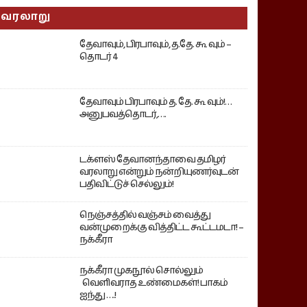
வரலாறு
தேவாவும், பிரபாவும், த.தே. கூ வும் –
தொடர் 4
தேவாவும் பிரபாவும் த. தே. கூ வும்!…
அனுபவத்தொடர்,….
டக்ளஸ் தேவானந்தாவை தமிழர்
வரலாறு என்றும் நன்றியுணர்வுடன்
பதிவிட்டுச் செல்லும்!
நெஞ்சத்தில் வஞ்சம் வைத்து
வன்முறைக்கு வித்திட்ட கூட்டமடா! –
நக்கீரா
நக்கீரா முகநூல் சொல்லும்
வெளிவராத உண்மைகள்! பாகம்
ஐந்து ….!