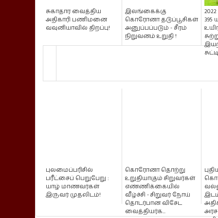
சுகாதார வைத்திய
இலங்கைக்கு
202
அதிகாரி பணிமனை
கொரோனா தடுப்பூசிகள்
395
வவுனியாவில் திறப்பு!
அனுப்பப்படும் - சீரம்
உயிர
நிறுவனம் உறுதி !
சுற்
இயற
சுட்ட
புலமைப்பரிசில்
கொரோனா தொற்று
புதி
பரீட்சைப் பெறுபேறு :
உறுதியாகும் சிறுவர்கள்
கொள
யாழ் மாணவர்கள்
எண்ணிக்கையில்
வல்
இருவர் முதலிடம்!
வீழ்ச்சி - சிறுவர் நோய்
இடம
தொடர்பான விசேட
அதிக
வைத்தியர்க...
அரச