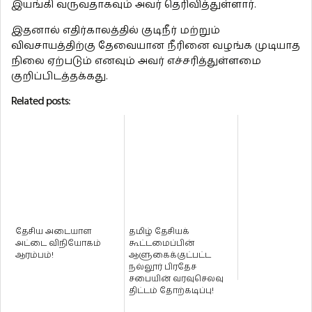
இயங்கி வருவதாகவும் அவர் தெரிவித்துள்ளார்.
இதனால் எதிர்காலத்தில் குடிநீர் மற்றும்
விவசாயத்திற்கு தேவையான நீரினை வழங்க முடியாத
நிலை ஏற்படும் எனவும் அவர் எச்சரித்துள்ளமை
குறிப்பிடத்தக்கது.
Related posts:
தேசிய அடையாள
தமிழ் தேசியக்
அட்டை விநியோகம்
கூட்டமைப்பின்
ஆரம்பம்!
ஆளுகைக்குட்பட்ட
நல்லூர் பிரதேச
சபையின் வரவுசெலவு
திட்டம் தோற்கடிப்பு!