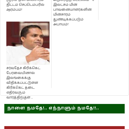
திட்டம் செப்டெம்பரில்
இலட்சம் மின்
ஆரம்பம்!
பாவனையாளர்களின்
மின்சாரம்
துண்டிக்கப்படும்
அபாயம்!
சர்வதேச கிரிக்கெட்
பேரவையினால்
இலங்கைக்கு
விதிக்கப்பட்டுள்ள
கிரிக்கெட் தடை
எதிர்வரும்
வாரத்திற்குள் ...
நாளை நமதே!.. எந்நாளும் நமதே!!..