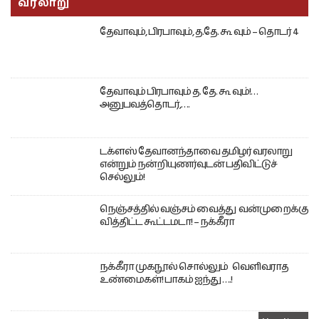
வரலாறு
தேவாவும், பிரபாவும், த.தே. கூ வும் – தொடர் 4
தேவாவும் பிரபாவும் த. தே. கூ வும்!…
அனுபவத்தொடர்,….
டக்ளஸ் தேவானந்தாவை தமிழர் வரலாறு
என்றும் நன்றியுணர்வுடன் பதிவிட்டுச்
செல்லும்!
நெஞ்சத்தில் வஞ்சம் வைத்து வன்முறைக்கு
வித்திட்ட கூட்டமடா! – நக்கீரா
நக்கீரா முகநூல் சொல்லும் வெளிவராத
உண்மைகள்! பாகம் ஐந்து ….!