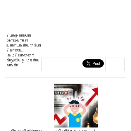
பொருளாதார
ஆர்வலர்கள்
உள்ளடங்கிய 17 பேர்
கொண்ட
குழுவொன்றை
நிறுவியது மத்திய
வங்கி!
சூரிய ஒளி மின்சாரம்
அதிகரித்த கட்டணம் - 6