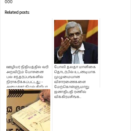
000
Related posts:
ஊழியர் நிதியத்தில் வரி
போலி தலதா மாளிகை
அறவிடும் யோசனை
தொடர்பில் உடனடியாக
பல சந்தர்ப்பங்களில்
முழுமையான
நிராகரிக்கப்பட்டது –
விசாரணைகளை
அமைச்சர் நிமல் சிறிபா...
மேற்கொள்ளுமாறு
ஜனாதிபதி ரணில்
விக்கிரமசிங்க...