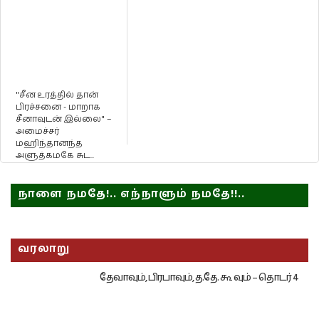
"சீன உரத்தில் தான்
பிரச்சனை - மாறாக
சீனாவுடன் இல்லை" –
அமைச்சர்
மஹிந்தானந்த
அளுத்கமகே சுட...
நாளை நமதே!.. எந்நாளும் நமதே!!..
வரலாறு
தேவாவும், பிரபாவும், த.தே. கூ வும் – தொடர் 4