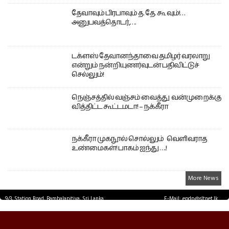
தேவாவும் பிரபாவும் த. தே. கூ வும்!…
அனுபவத்தொடர்,….
டக்ளஸ் தேவானந்தாவை தமிழர் வரலாறு
என்றும் நன்றியுணர்வுடன் பதிவிட்டுச்
செல்லும்!
நெஞ்சத்தில் வஞ்சம் வைத்து வன்முறைக்கு
வித்திட்ட கூட்டமடா! – நக்கீரா
நக்கீரா முகநூல் சொல்லும் வெளிவராத
உண்மைகள்! பாகம் ஐந்து ….!
More News
9/3, Station Road, Bambalapitiya, Sri Lanka.
E-Mail: epdp@sltnet.lk
Tel: +94 11 2503467 Fax: +94 11 2585255
© EPDPNEWS.COM 2026.