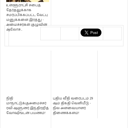
உள்ளூராட்சி சபைத்
தேர்தலுக்காக
சமர்ப்பிக்கப்பட்ட வேட்பு
மனுக்களை இரத்து -
அமைச்சர்கள் குழுவின்
ஆலோச...
நிதி
புதிய வீதி வரைபடம் 29
மாநாட்டுக்குஅமைச்சர்
ஆம் திகதி வெளியீடு -
ரவி ஆளுனர் இந்திரஜித்
நில அளவையாளர்
வோஷிங்டன் பயணம்!
திணைக்களம்!