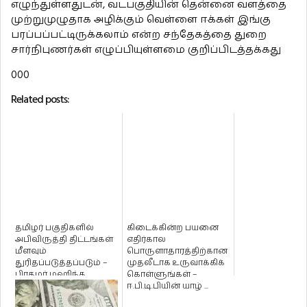
எழுந்துள்ளதுடன், வடபகுதியின் தென்னை வளத்தை
முற்றுமுழுதாக அழிக்கும் வெள்ளை ஈக்கள் இங்கு
பரப்பப்பட்டிருக்கலாம் என்ற சந்தேகத்தை துறை
சார்நிபுணர்கள் எழுப்பியுள்ளமை குறிப்பிடத்தக்கது
000
Related posts:
தமிழர் பகுதிகளில்
கிடைக்கின்ற பயனை
அபிவிருத்தி திட்டங்கள்
எதிர்கால
மீளவும்
பொருளாதாரத்திற்கான
துரிதப்படுத்தப்படும் –
முதலீடாக உருவாக்கிக்
பிரதமர் மஹிந்த
கொள்ளுங்கள் –
ராஜபக்ச தெரிவ...
ஈ.பி.டி.பியின் யாழ் ...