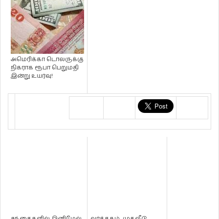
அமெரிக்கா டொலருக்கு
நிகராக ரூபா பெறுமதி
இன்று உயர்வு!
சந்தைகளில் இனிமேல்
வர்த்தகம், முதலீடு