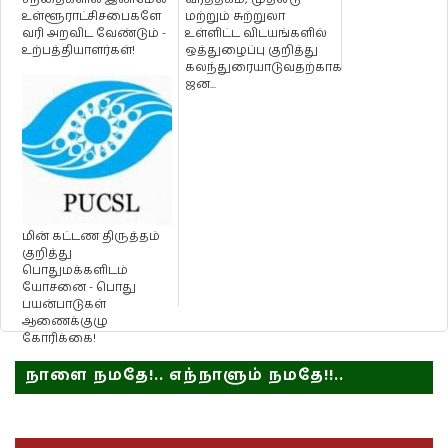
உள்ளூராட்சிசபைகளே
மற்றும் சுற்றுலா
வரி அறவிட வேண்டும் -
உள்ளிட்ட விடயங்களில்
உற்பத்தியாளர்கள்!
ஒத்துழைப்பு குறித்து
கலந்துரையாடுவதற்காக
ஜன...
மின் கட்டண திருத்தம்
குறித்து
பொதுமக்களிடம்
யோசனை - பொது
பயன்பாடுகள்
ஆணைக்குழு
கோரிக்கை!
நாளை நமதே!.. எந்நாளும் நமதே!!..