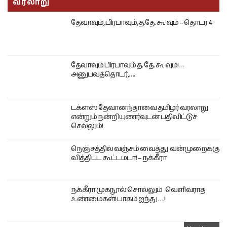
வரலாறு
தேவாவும், பிரபாவும், த.தே. கூ வும் – தொடர் 4
தேவாவும் பிரபாவும் த. தே. கூ வும்!…
அனுபவத்தொடர்,….
டக்ளஸ் தேவானந்தாவை தமிழர் வரலாறு
என்றும் நன்றியுணர்வுடன் பதிவிட்டுச்
செல்லும்!
நெஞ்சத்தில் வஞ்சம் வைத்து வன்முறைக்கு
வித்திட்ட கூட்டமடா! – நக்கீரா
நக்கீரா முகநூல் சொல்லும் வெளிவராத
உண்மைகள்! பாகம் ஐந்து ….!