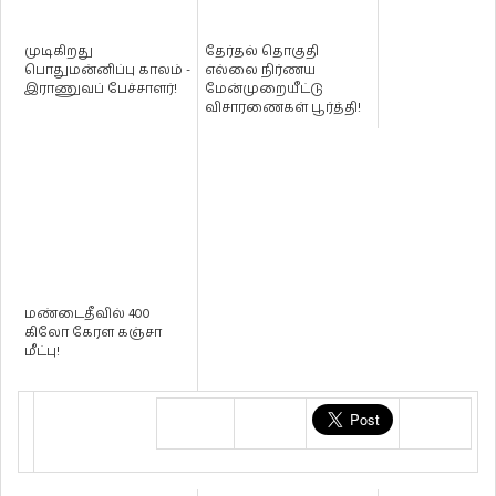
முடிகிறது
தேர்தல் தொகுதி
பொதுமன்னிப்பு காலம் -
எல்லை நிர்ணய
இராணுவப் பேச்சாளர்!
மேன்முறையீட்டு
விசாரணைகள் பூர்த்தி!
மண்டைதீவில் 400
கிலோ கேரள கஞ்சா
மீட்பு!