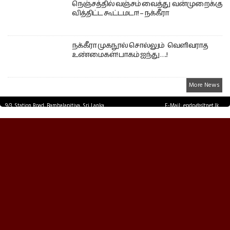
நெஞ்சத்தில் வஞ்சம் வைத்து வன்முறைக்கு
வித்திட்ட கூட்டமடா! – நக்கீரா
நக்கீரா முகநூல் சொல்லும் வெளிவராத
உண்மைகள்! பாகம் ஐந்து ….!
More News
9/3, Station Road, Bambalapitiya, Sri Lanka.
E-Mail: epdp@sltnet.lk
Tel: +94 11 2503467 Fax: +94 11 2585255
© EPDPNEWS.COM 2026.