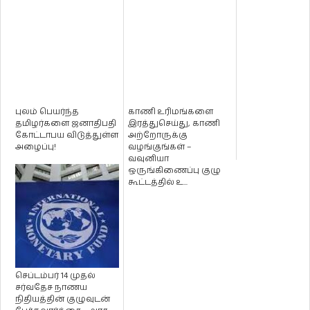
புலம் பெயர்ந்த
காணி உரிமங்களை
தமிழர்களை ஜனாதிபதி
இரத்துசெய்து, காணி
கோட்டாபய விடுத்துள்ள
அற்றோருக்கு
அழைப்பு!
வழங்குங்கள் –
வவுனியா
ஒருங்கிணைப்பு குழு
கூட்டத்தில் உ...
செப்டம்பர் 14 முதல்
சர்வதேச நாணய
நிதியத்தின் குழுவுடன்