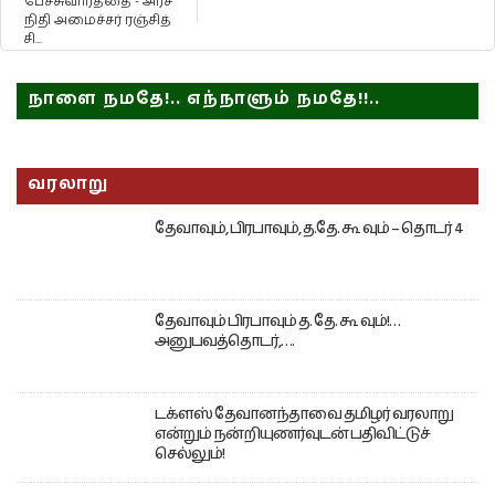
பேச்சுவார்த்தை - அரச
நிதி அமைச்சர் ரஞ்சித்
சி...
நாளை நமதே!.. எந்நாளும் நமதே!!..
வரலாறு
தேவாவும், பிரபாவும், த.தே. கூ வும் – தொடர் 4
தேவாவும் பிரபாவும் த. தே. கூ வும்!…
அனுபவத்தொடர்,….
டக்ளஸ் தேவானந்தாவை தமிழர் வரலாறு
என்றும் நன்றியுணர்வுடன் பதிவிட்டுச்
செல்லும்!