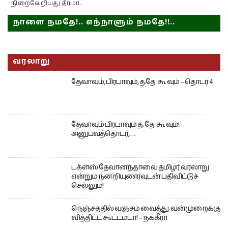
நிறைவேறியது தீர்மா...
நாளை நமதே!.. எந்நாளும் நமதே!!..
வரலாறு
தேவாவும், பிரபாவும், த.தே. கூ வும் – தொடர் 4
தேவாவும் பிரபாவும் த. தே. கூ வும்!…
அனுபவத்தொடர்,….
டக்ளஸ் தேவானந்தாவை தமிழர் வரலாறு
என்றும் நன்றியுணர்வுடன் பதிவிட்டுச்
செல்லும்!
நெஞ்சத்தில் வஞ்சம் வைத்து வன்முறைக்கு
வித்திட்ட கூட்டமடா! – நக்கீரா