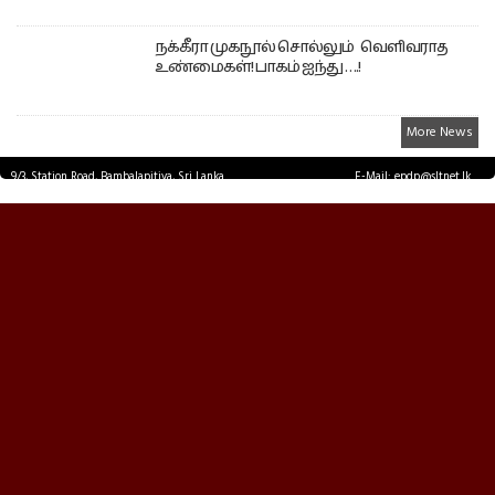
நக்கீரா முகநூல் சொல்லும் வெளிவராத
உண்மைகள்! பாகம் ஐந்து ….!
More News
9/3, Station Road, Bambalapitiya, Sri Lanka.
E-Mail: epdp@sltnet.lk
Tel: +94 11 2503467 Fax: +94 11 2585255
© EPDPNEWS.COM 2026.