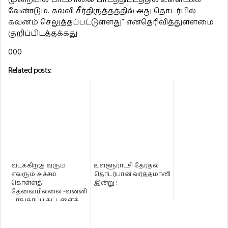
வேண்டும். கல்வி சீர்திருத்தத்தில் அது தொடர்பில்
கவனம் செலுத்தப்பட்டுள்ளது” எனதெரிவித்துள்ளமை
குறிப்பிடத்தக்கது
000
Related posts:
வடக்கிற்கு வரும்
உள்ளூராட்சி தேர்தல்
எவரும் அச்சம்
தொடர்பான வர்த்தமானி
கொள்ளத்
இன்று !
தேவையில்லை -வன்னி
பாதுகாப்பு கட்டளைத்
தளபதி !