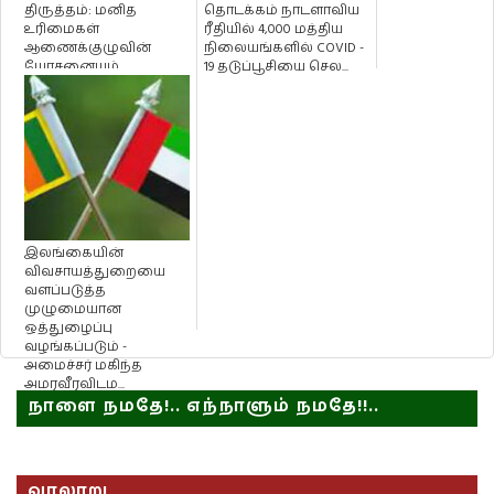
திருத்தம்: மனித
தொடக்கம் நாடளாவிய
உரிமைகள்
ரீதியில் 4,000 மத்திய
ஆணைக்குழுவின்
நிலையங்களில் COVID -
யோசனையும்
19 தடுப்பூசியை செல...
பெற்றுக்கொள்ளப்படும்
இலங்கையின்
விவசாயத்துறையை
வளப்படுத்த
முழுமையான
ஒத்துழைப்பு
வழங்கப்படும் -
அமைச்சர் மகிந்த
அமரவீரவிடம...
நாளை நமதே!.. எந்நாளும் நமதே!!..
வரலாறு