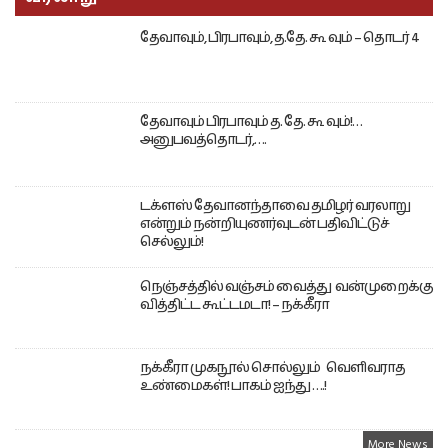
தேவாவும், பிரபாவும், த.தே. கூ வும் – தொடர் 4
தேவாவும் பிரபாவும் த. தே. கூ வும்!…
அனுபவத்தொடர்,….
டக்ளஸ் தேவானந்தாவை தமிழர் வரலாறு
என்றும் நன்றியுணர்வுடன் பதிவிட்டுச்
செல்லும்!
நெஞ்சத்தில் வஞ்சம் வைத்து வன்முறைக்கு
வித்திட்ட கூட்டமடா! – நக்கீரா
நக்கீரா முகநூல் சொல்லும் வெளிவராத
உண்மைகள்! பாகம் ஐந்து ….!
More News