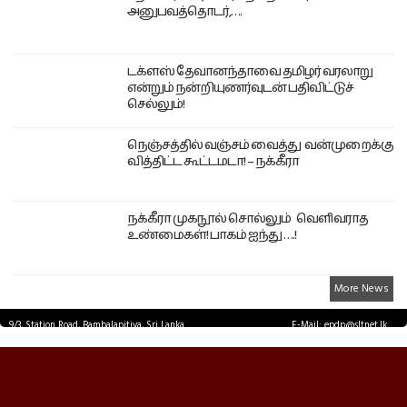
அனுபவத்தொடர்,….
டக்ளஸ் தேவானந்தாவை தமிழர் வரலாறு
என்றும் நன்றியுணர்வுடன் பதிவிட்டுச்
செல்லும்!
நெஞ்சத்தில் வஞ்சம் வைத்து வன்முறைக்கு
வித்திட்ட கூட்டமடா! – நக்கீரா
நக்கீரா முகநூல் சொல்லும் வெளிவராத
உண்மைகள்! பாகம் ஐந்து ….!
More News
9/3, Station Road, Bambalapitiya, Sri Lanka.
E-Mail: epdp@sltnet.lk
Tel: +94 11 2503467 Fax: +94 11 2585255
© EPDPNEWS.COM 2026.