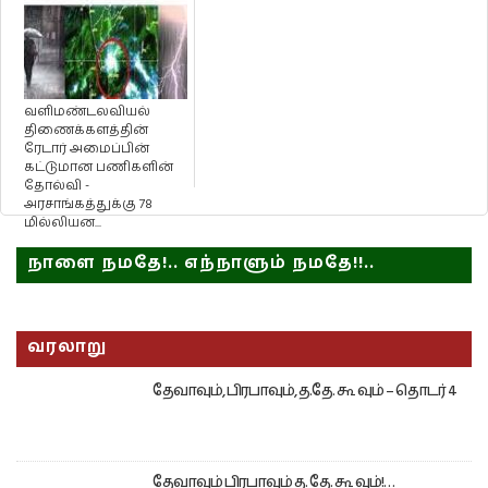
வளிமண்டலவியல்
திணைக்களத்தின்
ரேடார் அமைப்பின்
கட்டுமான பணிகளின்
தோல்வி -
அரசாங்கத்துக்கு 78
மில்லியன...
நாளை நமதே!.. எந்நாளும் நமதே!!..
வரலாறு
தேவாவும், பிரபாவும், த.தே. கூ வும் – தொடர் 4
தேவாவும் பிரபாவும் த. தே. கூ வும்!…