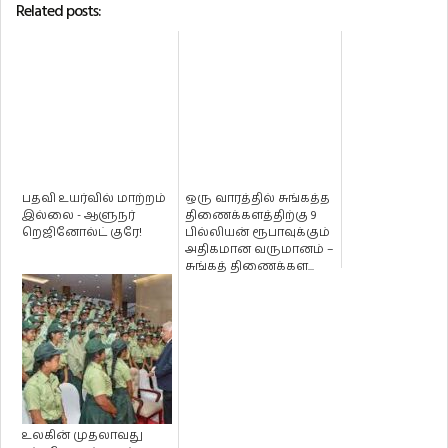
Related posts:
பதவி உயர்வில் மாற்றம்
ஒரு வாரத்தில் சுங்கத்த
இல்லை - ஆளுநர்
திணைக்களத்திற்கு 9
றெஜினோல்ட் குரே!
பில்லியன் ரூபாவுக்கும்
அதிகமான வருமானம் –
சுங்கத் திணைக்கள...
உலகின் முதலாவது