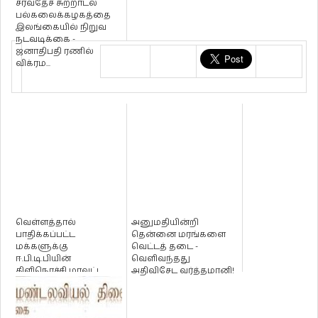
சர்வதேச சுற்றாடல்
பல்கலைக்கழகத்தை
இலங்கையில் நிறுவ
நடவடிக்கை -
ஜனாதிபதி ரணில்
விக்ரம...
வெள்ளத்தால்
அனுமதியின்றி
பாதிக்கப்பட்ட
தென்னை மரங்களை
மக்களுக்கு
வெட்டத் தடை -
ஈ.பி.டி.பியின்
வெளிவந்தது
கிளிநொச்சி மாவட்ட
அதிவிசேட வர்த்தமானி!
நிர்வாக செயலாளர்
தவநாதனின் முய...