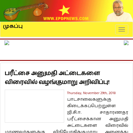
முகப்பு
Naviga
பரீட்சை அனுமதி அட்டைகளை
விரைவில் வழங்குமாறு அறிவிப்பு!
Thursday, November 29th, 2018
பாடசாலைகளுக்கு
கிடைக்கப்பெற்றுள்ள
ஜி.சி.ஈ. சாதாரணதர
பரீட்சைக்கான அனுமதி
அட்டைகளை விரைவில்
மாணவர்களுக்கு விநியோகிக்குமாறு அனைத்து