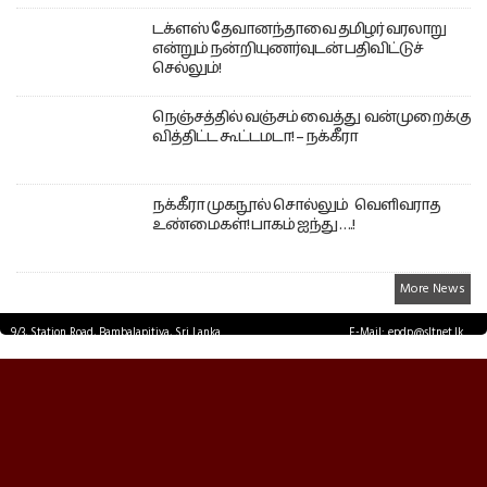
டக்ளஸ் தேவானந்தாவை தமிழர் வரலாறு
என்றும் நன்றியுணர்வுடன் பதிவிட்டுச்
செல்லும்!
நெஞ்சத்தில் வஞ்சம் வைத்து வன்முறைக்கு
வித்திட்ட கூட்டமடா! – நக்கீரா
நக்கீரா முகநூல் சொல்லும் வெளிவராத
உண்மைகள்! பாகம் ஐந்து ….!
More News
9/3, Station Road, Bambalapitiya, Sri Lanka.
E-Mail: epdp@sltnet.lk
Tel: +94 11 2503467 Fax: +94 11 2585255
© EPDPNEWS.COM 2026.