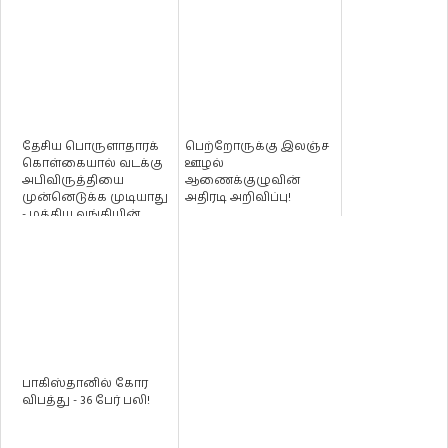
தேசிய பொருளாதாரக்
பெற்றோருக்கு இலஞ்ச
கொள்கையால் வடக்கு
ஊழல்
அபிவிருத்தியை
ஆணைக்குழுவின்
முன்னெடுக்க முடியாது
அதிரடி அறிவிப்பு!
- மத்திய வங்கியின்
பொருளாதார ...
பாகிஸ்தானில் கோர
விபத்து - 36 பேர் பலி!