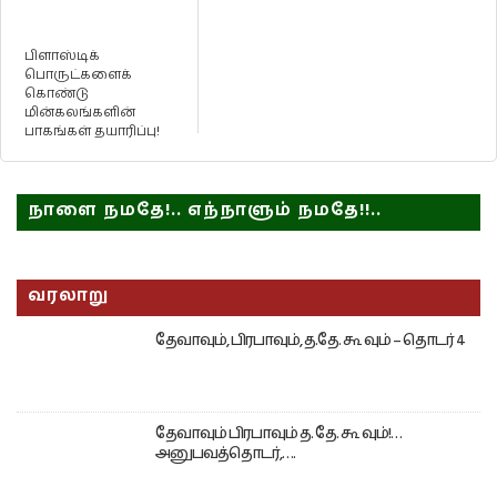
பிளாஸ்டிக்
பொருட்களைக்
கொண்டு
மின்கலங்களின்
பாகங்கள் தயாரிப்பு!
நாளை நமதே!.. எந்நாளும் நமதே!!..
வரலாறு
தேவாவும், பிரபாவும், த.தே. கூ வும் – தொடர் 4
தேவாவும் பிரபாவும் த. தே. கூ வும்!…
அனுபவத்தொடர்,….