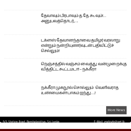
தேவாவும் பிரபாவும் த. தே. கூ வும்!…
அனுபவத்தொடர்,….
டக்ளஸ் தேவானந்தாவை தமிழர் வரலாறு
என்றும் நன்றியுணர்வுடன் பதிவிட்டுச்
செல்லும்!
நெஞ்சத்தில் வஞ்சம் வைத்து வன்முறைக்கு
வித்திட்ட கூட்டமடா! – நக்கீரா
நக்கீரா முகநூல் சொல்லும் வெளிவராத
உண்மைகள்! பாகம் ஐந்து ….!
More News
9/3, Station Road, Bambalapitiya, Sri Lanka.
E-Mail: epdp@sltnet.lk
Tel: +94 11 2503467 Fax: +94 11 2585255
© EPDPNEWS.COM 2026.