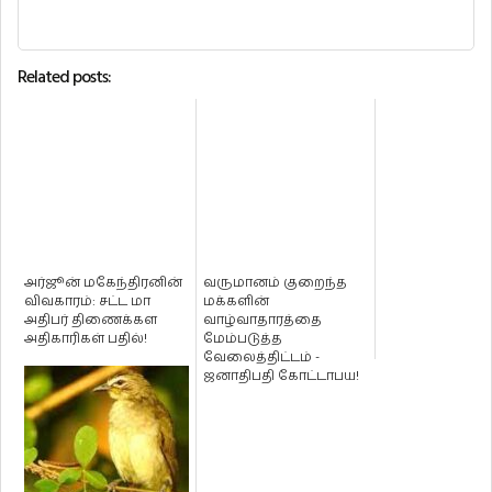
Related posts:
அர்ஜூன் மகேந்திரனின்
வருமானம் குறைந்த
விவகாரம்: சட்ட மா
மக்களின்
அதிபர் திணைக்கள
வாழ்வாதாரத்தை
அதிகாரிகள் பதில்!
மேம்படுத்த
வேலைத்திட்டம் -
ஜனாதிபதி கோட்டாபய!