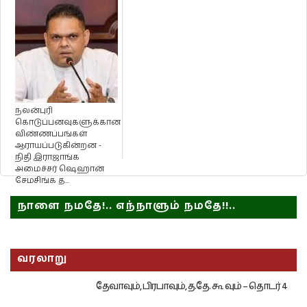
நலன்புரி
கொடுப்பனவுகளுக்கான
விண்ணப்பங்கள்
ஆராயப்படுகின்றன -
நிதி இராஜாங்க
அமைச்சர் ஷெஹான்
சேமசிங்க த...
நாளை நமதே!.. எந்நாளும் நமதே!!..
வரலாறு
தேவாவும், பிரபாவும், த.தே. கூ வும் – தொடர் 4