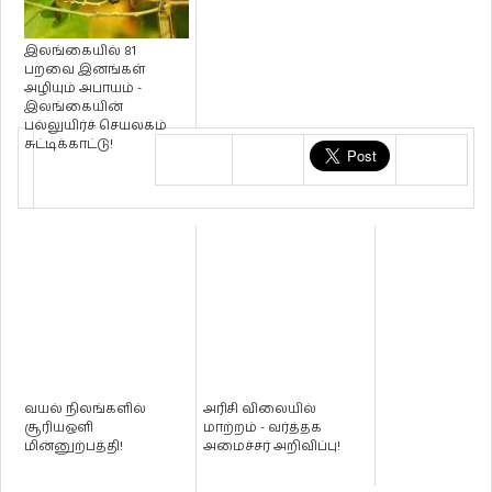
இலங்கையில் 81
பறவை இனங்கள்
அழியும் அபாயம் -
இலங்கையின்
பல்லுயிர்ச் செயலகம்
சுட்டிக்காட்டு!
வயல் நிலங்களில்
அரிசி விலையில்
சூரியஔி
மாற்றம் - வர்த்தக
மின்னுற்பத்தி!
அமைச்சர் அறிவிப்பு!