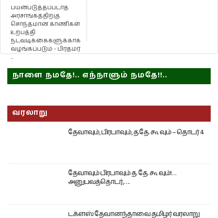
பயன்படுத்தப்படாத
அரசாங்கத்திற்கு
சொந்தமான காணிகள்
உற்பத்தி
நடவடிக்கைகளுக்காக
வழங்கப்படும் - பிரதமர்
...
நாளை நமதே!.. எந்நாளும் நமதே!!..
வரலாறு
தேவாவும், பிரபாவும், த.தே. கூ வும் – தொடர் 4
தேவாவும் பிரபாவும் த. தே. கூ வும்!…
அனுபவத்தொடர்,….
டக்ளஸ் தேவானந்தாவை தமிழர் வரலாறு