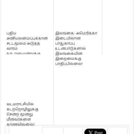
புதிய
இலங்கை- அமெரிக்கா
அரசியலமைப்புக்கான
இடையிலான
சட்டமூலம் அடுத்த
பாதுகாப்பு
வாரம்
உடன்பாடுகளால்
நாடாளுமன்றுக்கு
இலங்கையின்
வரும்?
இறைமைக்கு
பாதிப்பில்லை!
வடமராட்சியில்
கடற்றொழிலுக்கு
சென்ற மூன்று
மீனவர்களை
காணவில்லை!