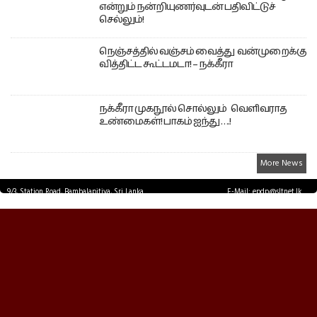
என்றும் நன்றியுணர்வுடன் பதிவிட்டுச்
செல்லும்!
நெஞ்சத்தில் வஞ்சம் வைத்து வன்முறைக்கு
வித்திட்ட கூட்டமடா! – நக்கீரா
நக்கீரா முகநூல் சொல்லும் வெளிவராத
உண்மைகள்! பாகம் ஐந்து ….!
More News
9/3, Station Road, Bambalapitiya, Sri Lanka.
E-Mail: epdp@sltnet.lk
Tel: +94 11 2503467 Fax: +94 11 2585255
© EPDPNEWS.COM 2026.