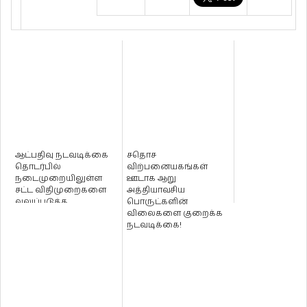
ஆட்பதிவு நடவடிக்கை
சதொச
தொடர்பில்
விற்பனையகங்கள்
நடைமுறையிலுள்ள
ஊடாக ஆறு
சட்ட விதிமுறைகளை
அத்தியாவசிய
வலுப்படுத்த
பொருட்களின்
நடவடிக்கை -
விலைகளை குறைக்க
ஜனாதிபதி!
நடவடிக்கை!