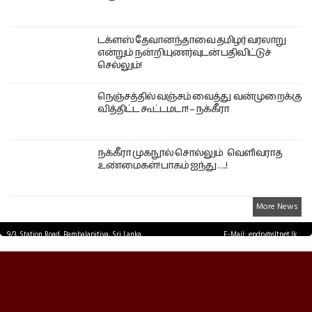
டக்ளஸ் தேவானந்தாவை தமிழர் வரலாறு
என்றும் நன்றியுணர்வுடன் பதிவிட்டுச்
செல்லும்!
நெஞ்சத்தில் வஞ்சம் வைத்து வன்முறைக்கு
வித்திட்ட கூட்டமடா! – நக்கீரா
நக்கீரா முகநூல் சொல்லும் வெளிவராத
உண்மைகள்! பாகம் ஐந்து ….!
More News
9/3, Station Road, Bambalapitiya, Sri Lanka.
E-Mail: epdp@sltnet.lk
Tel: +94 11 2503467 Fax: +94 11 2585255
© EPDPNEWS.COM 2026.