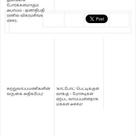
இலங்கை
போர்க்களமாகும்
அபாயம் - ஜனாதிபதி
ரணில் விக்ரமசிங்க
எச்சர...
சுற்றுலாப்பயணிகளின்
‘காட்போட்’ பெட்டிக்குள்
வருகை அதிகரிப்பு!
வாக்கு – மோசடிகள்
ஏற்பட வாய்ப்புள்ளதாக
மக்கள் அச்சம்!