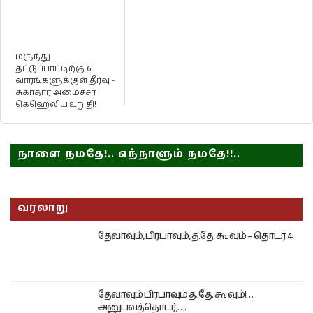
மருந்து
தட்டுப்பாட்டிற்கு 6
வாரங்களுக்குள் தீர்வு -
சுகாதார அமைச்சர்
கெஹெலிய உறுதி!
நாளை நமதே!.. எந்நாளும் நமதே!!..
வரலாறு
தேவாவும், பிரபாவும், த.தே. கூ வும் – தொடர் 4
தேவாவும் பிரபாவும் த. தே. கூ வும்!…
அனுபவத்தொடர்,….