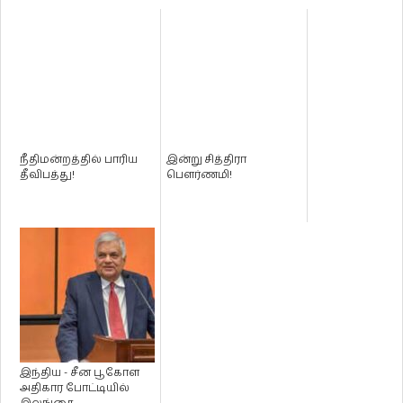
நீதிமன்றத்தில் பாரிய
இன்று சித்திரா
தீவிபத்து!
பௌர்ணமி!
இந்திய - சீன பூகோள
அதிகார போட்டியில்