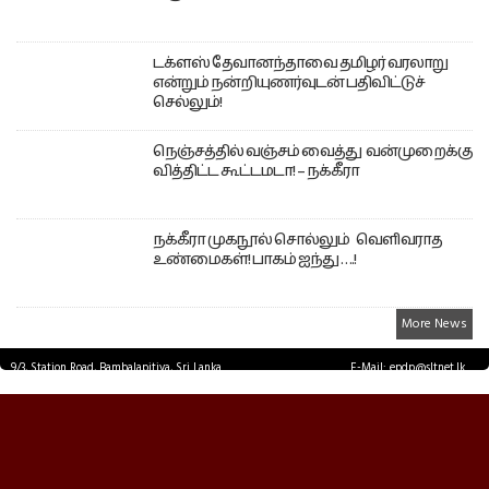
டக்ளஸ் தேவானந்தாவை தமிழர் வரலாறு
என்றும் நன்றியுணர்வுடன் பதிவிட்டுச்
செல்லும்!
நெஞ்சத்தில் வஞ்சம் வைத்து வன்முறைக்கு
வித்திட்ட கூட்டமடா! – நக்கீரா
நக்கீரா முகநூல் சொல்லும் வெளிவராத
உண்மைகள்! பாகம் ஐந்து ….!
More News
9/3, Station Road, Bambalapitiya, Sri Lanka.
E-Mail: epdp@sltnet.lk
Tel: +94 11 2503467 Fax: +94 11 2585255
© EPDPNEWS.COM 2026.