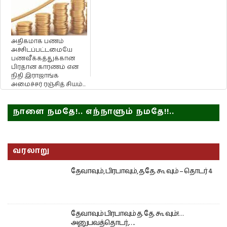
அதிகமாக பணம்
அச்சிடப்பட்டமையே
பணவீக்கத்துக்கான
பிரதான காரணம் என
நிதி இராஜாங்க
அமைச்சர் ரஞ்சித் சியம்...
நாளை நமதே!.. எந்நாளும் நமதே!!..
வரலாறு
தேவாவும், பிரபாவும், த.தே. கூ வும் – தொடர் 4
தேவாவும் பிரபாவும் த. தே. கூ வும்!…
அனுபவத்தொடர்,….