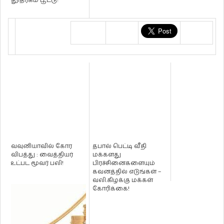
தூதரகம் பூட்டு!
வவுனியாவில் கோர
தபால் பெட்டி வீதி
விபத்து : வைத்தியர்
மக்களது
உட்பட மூவர் பலி!
பிரச்சினைகளையும்
கவனத்தில் எடுங்கள் –
வலி.கிழக்கு மக்கள்
கோரிக்கை!