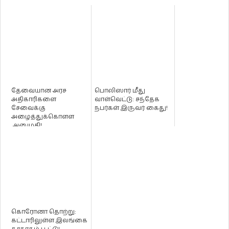
தேவையான அரச
பொலிஸார் மீது
அதிகாரிகளை
வாள்வெட்டு: சந்தேக
சேவைக்கு
நபர்கள் இருவர் கைது!
அழைத்துக்கொளள
அனுமதி!
கொரோனா தொற்று:
கட்டாரிலுள்ள இலங்கை