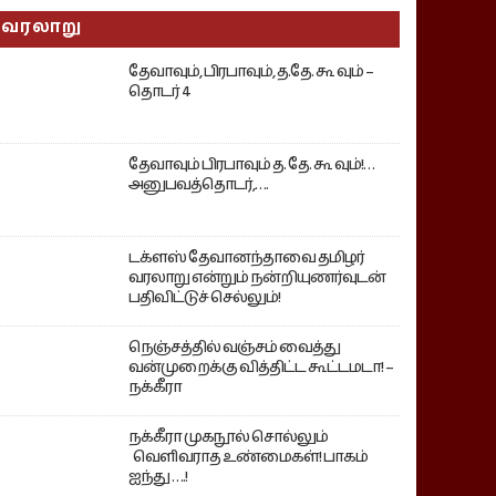
வரலாறு
தேவாவும், பிரபாவும், த.தே. கூ வும் –
தொடர் 4
தேவாவும் பிரபாவும் த. தே. கூ வும்!…
அனுபவத்தொடர்,….
டக்ளஸ் தேவானந்தாவை தமிழர்
வரலாறு என்றும் நன்றியுணர்வுடன்
பதிவிட்டுச் செல்லும்!
நெஞ்சத்தில் வஞ்சம் வைத்து
வன்முறைக்கு வித்திட்ட கூட்டமடா! –
நக்கீரா
நக்கீரா முகநூல் சொல்லும்
வெளிவராத உண்மைகள்! பாகம்
ஐந்து ….!