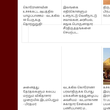
கொரோனாவின்
இலங்கை
திர
உச்சக்கட்ட ஆபத்தில்
எதிர்கொள்ளும்
பிரப
யாழ்ப்பாணம் - வடக்கில்
உள்நாட்டு வெளிநாட்டு
150,
44 பேருக்கு
சவால்கள், அரசியல்,
தொற்றுறுதி!
சமூக பொருளாதார
சீர்திருத்தங்களை
செயற்பட...
அனைத்து
வடக்கில் கொரோனா
கச்ச
தேர்தல்களும் கலப்பு
பரவாதிருக்க பொது
இம்
மற்றும் விகிதாசார
மக்களின் ஒத்துழைப்பு
இரா
முறையில் இடம்பெறும்
அவசியம் - வடமாகாண
72 ப
- பிரதமர்
சுகாதார சேவைகள்
பயண
பணிப்பாளர் ம...
முன்