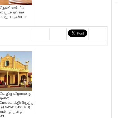
ுநெல்வேலியில்
ல பூட்சிற்றிக்கு
000 ரூபா தண்டம்!
தீவு திருவிழாவுக்கு
முறை
மேஸ்வரத்திலிருந்து
டகுகளில் 2,400 பேர்
ம் - திருவிழா
ன...