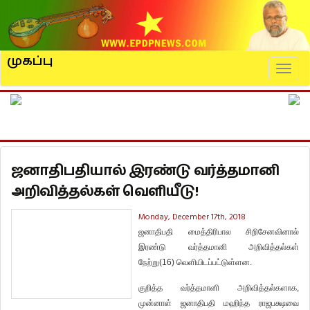
முகப்பு
Naviga
ஜனாதிபதியால் இரண்டு வர்த்தமானி
அறிவித்தல்கள் வெளியீடு!
Monday, December 17th, 2018
ஜனாதிபதி
மைத்திரிபால
சிறிசேனவினால்
இரண்டு
வர்த்தமானி
அறிவித்தல்கள்
நேற்று
(16)
வெளியிடப்பட்டுள்ளன
.
குறித்த
வர்த்தமானி
அறிவித்தல்களாக
,
முன்னாள்
ஜனாதிபதி
மஹிந்த
ராஜபக்ஷவை