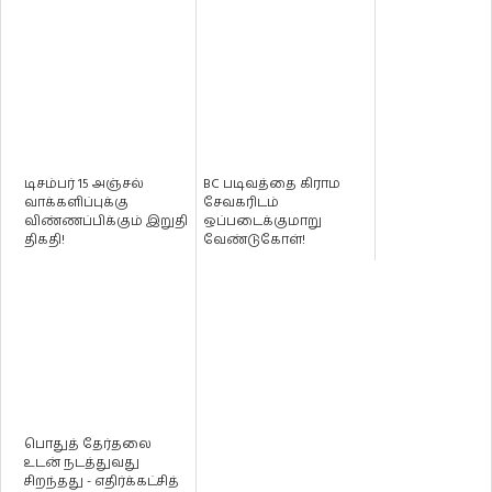
டிசம்பர் 15 அஞ்சல்
BC படிவத்தை கிராம
வாக்களிப்புக்கு
சேவகரிடம்
விண்ணப்பிக்கும் இறுதி
ஒப்படைக்குமாறு
திகதி!
வேண்டுகோள்!
பொதுத் தேர்தலை
உடன் நடத்துவது
சிறந்தது - எதிர்க்கட்சித்