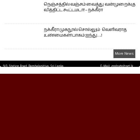
நெஞ்சத்தில் வஞ்சம் வைத்து வன்முறைக்கு
வித்திட்ட கூட்டமடா! – நக்கீரா
நக்கீரா முகநூல் சொல்லும் வெளிவராத
உண்மைகள்! பாகம் ஐந்து ….!
More News
9/3, Station Road, Bambalapitiya, Sri Lanka.
E-Mail: epdp@sltnet.lk
Tel: +94 11 2503467 Fax: +94 11 2585255
© EPDPNEWS.COM 2026.