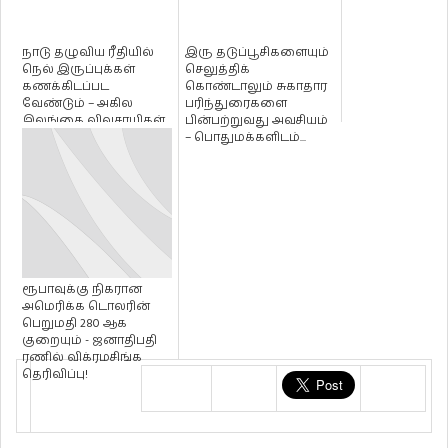
நாடு தழுவிய ரீதியில்
இரு தடுப்பூசிகளையும்
நெல் இருப்புக்கள்
செலுத்திக்
கணக்கிடப்பட
கொண்டாலும் சுகாதார
வேண்டும் – அகில
பரிந்துரைகளை
இலங்கை விவசாயிகள்
பின்பற்றுவது அவசியம்
சம்மேளனம் அரசாங...
– பொதுமக்களிடம்...
ரூபாவுக்கு நிகரான
அமெரிக்க டொலரின்
பெறுமதி 280 ஆக
குறையும் - ஜனாதிபதி
ரணில் விக்ரமசிங்க
தெரிவிப்பு!