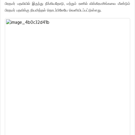
பிரதமர்
பதவியில்
இருந்து
நீக்கியதோடு
,
மற்றும்
ரணில்
விக்கிரமசிங்கவை
மீண்டும்
பிரதமர்
பதவிக்கு
நியமித்தல்
தொடர்பிலேயே
வெளியிடப்பட்டுள்ளது
.