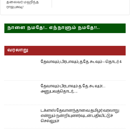
தலைவர் மஹிந்த
ராஜபக்ஷ!
நாளை நமதே!.. எந்நாளும் நமதே!!..
வரலாறு
தேவாவும், பிரபாவும், த.தே. கூ வும் – தொடர் 4
தேவாவும் பிரபாவும் த. தே. கூ வும்!…
அனுபவத்தொடர்,….
டக்ளஸ் தேவானந்தாவை தமிழர் வரலாறு
என்றும் நன்றியுணர்வுடன் பதிவிட்டுச்
செல்லும்!