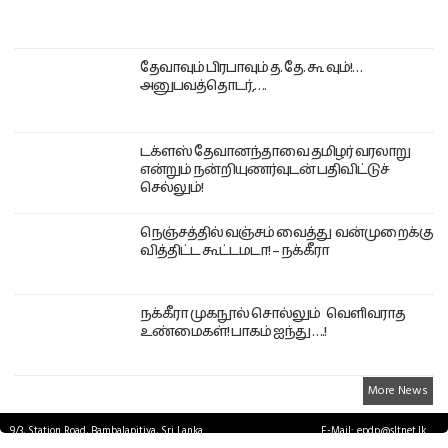
தேவாவும் பிரபாவும் த. தே. கூ வும்!…
அனுபவத்தொடர்,….
டக்ளஸ் தேவானந்தாவை தமிழர் வரலாறு
என்றும் நன்றியுணர்வுடன் பதிவிட்டுச்
செல்லும்!
நெஞ்சத்தில் வஞ்சம் வைத்து வன்முறைக்கு
வித்திட்ட கூட்டமடா! – நக்கீரா
நக்கீரா முகநூல் சொல்லும் வெளிவராத
உண்மைகள்! பாகம் ஐந்து ….!
More News
9/3, Station Road, Bambalapitiya, Sri Lanka.
E-Mail: epdp@sltnet.lk
Tel: +94 11 2503467 Fax: +94 11 2585255
© EPDPNEWS.COM 2026.