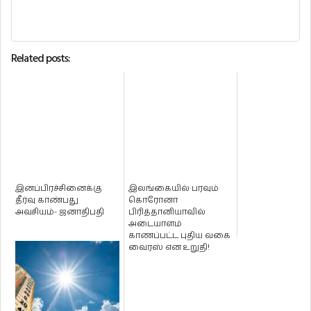
Related posts:
இனப்பிரச்சினைக்கு
இலங்கையில் பரவும்
தீர்வு காண்பது
கொரோனா
அவசியம்- ஜனாதிபதி
பிரித்தானியாவில்
அடையாளம்
காணப்பட்ட புதிய வகை
வைரஸ் என உறுதி!