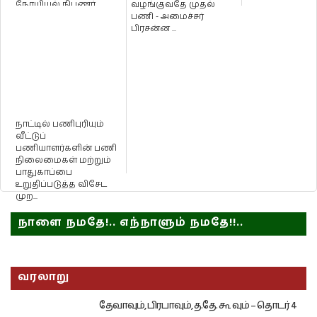
நோயியல் நிபுணர்
வழங்குவதே முதல்
நிமல் அருமைநாதன...
பணி - அமைச்சர்
பிரசன்ன ...
நாட்டில் பணிபுரியும்
வீட்டுப்
பணியாளர்களின் பணி
நிலைமைகள் மற்றும்
பாதுகாப்பை
உறுதிப்படுத்த விசேட
முற...
நாளை நமதே!.. எந்நாளும் நமதே!!..
வரலாறு
தேவாவும், பிரபாவும், த.தே. கூ வும் – தொடர் 4