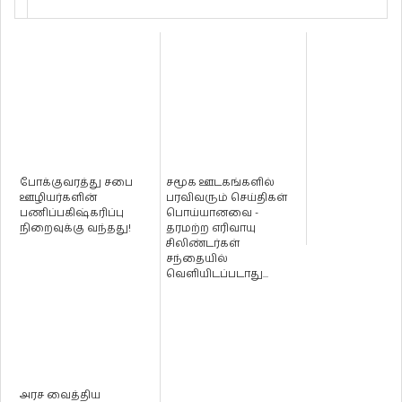
போக்குவரத்து சபை
சமூக ஊடகங்களில்
ஊழியர்களின்
பரவிவரும் செய்திகள்
பணிப்பகிஷ்கரிப்பு
பொய்யானவை -
நிறைவுக்கு வந்தது!
தரமற்ற எரிவாயு
சிலிண்டர்கள்
சந்தையில்
வெளியிடப்படாது...
அரச வைத்திய