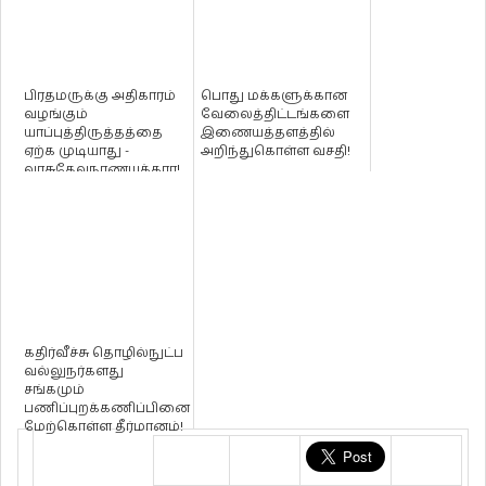
பிரதமருக்கு அதிகாரம்
பொது மக்களுக்கான
வழங்கும்
வேலைத்திட்டங்களை
யாப்புத்திருத்தத்தை
இணையத்தளத்தில்
ஏற்க முடியாது -
அறிந்துகொள்ள வசதி!
வாசுதேவநாணயக்கார!
கதிர்வீச்சு தொழில்நுட்ப
வல்லுநர்களது
சங்கமும்
பணிப்புறக்கணிப்பினை
மேற்கொள்ள தீர்மானம்!