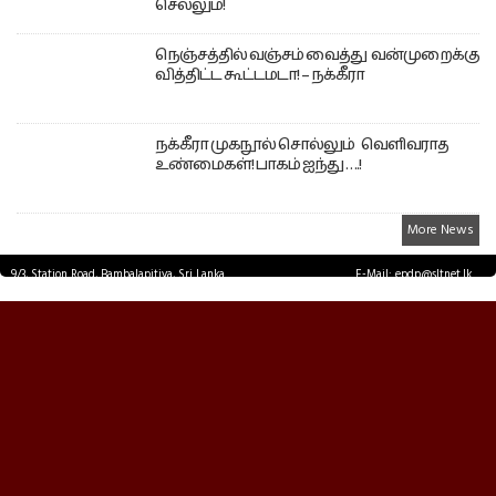
செல்லும்!
நெஞ்சத்தில் வஞ்சம் வைத்து வன்முறைக்கு
வித்திட்ட கூட்டமடா! – நக்கீரா
நக்கீரா முகநூல் சொல்லும் வெளிவராத
உண்மைகள்! பாகம் ஐந்து ….!
More News
9/3, Station Road, Bambalapitiya, Sri Lanka.
E-Mail: epdp@sltnet.lk
Tel: +94 11 2503467 Fax: +94 11 2585255
© EPDPNEWS.COM 2026.