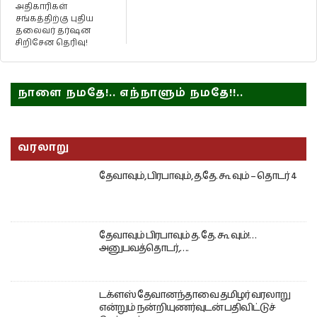
அதிகாரிகள்
சங்கத்திற்கு புதிய
தலைவர் தர்ஷன
சிறிசேன தெரிவு!
நாளை நமதே!.. எந்நாளும் நமதே!!..
வரலாறு
தேவாவும், பிரபாவும், த.தே. கூ வும் – தொடர் 4
தேவாவும் பிரபாவும் த. தே. கூ வும்!…
அனுபவத்தொடர்,….
டக்ளஸ் தேவானந்தாவை தமிழர் வரலாறு
என்றும் நன்றியுணர்வுடன் பதிவிட்டுச்