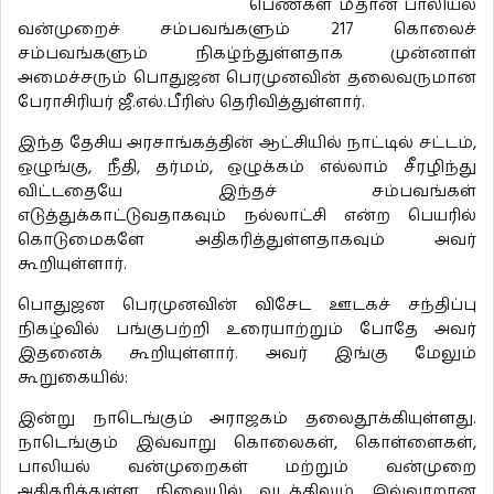
பெண்கள் மீதான பாலியல்
வன்முறைச் சம்பவங்களும் 217 கொலைச்
சம்பவங்களும் நிகழ்ந்துள்ளதாக முன்னாள்
அமைச்சரும் பொதுஜன பெரமுனவின் தலைவருமான
பேராசிரியர் ஜீ.எல்.பீரிஸ் தெரிவித்துள்ளார்.
இந்த தேசிய அரசாங்கத்தின் ஆட்சியில் நாட்டில் சட்டம்,
ஒழுங்கு, நீதி, தர்மம், ஒழுக்கம் எல்லாம் சீரழிந்து
விட்டதையே இந்தச் சம்பவங்கள்
எடுத்துக்காட்டுவதாகவும் நல்லாட்சி என்ற பெயரில்
கொடுமைகளே அதிகரித்துள்ளதாகவும் அவர்
கூறியுள்ளார்.
பொதுஜன பெரமுனவின் விசேட ஊடகச் சந்திப்பு
நிகழ்வில் பங்குபற்றி உரையாற்றும் போதே அவர்
இதனைக் கூறியுள்ளார். அவர் இங்கு மேலும்
கூறுகையில்:
இன்று நாடெங்கும் அராஜகம் தலைதூக்கியுள்ளது.
நாடெங்கும் இவ்வாறு கொலைகள், கொள்ளைகள்,
பாலியல் வன்முறைகள் மற்றும் வன்முறை
அதிகரித்துள்ள நிலையில் வடக்கிலும் இவ்வாறான