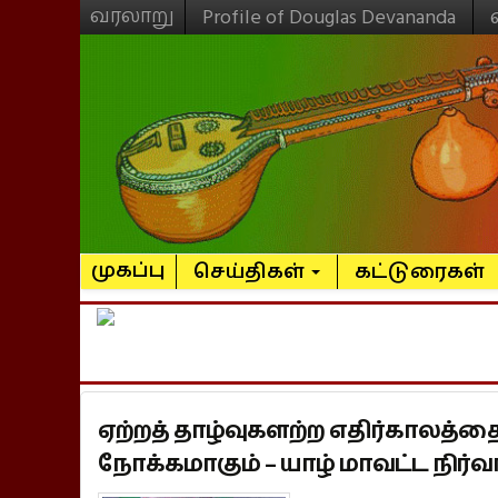
வரலாறு
Profile of Douglas Devananda
முகப்பு
செய்திகள்
கட்டுரைகள்
ஏற்றத் தாழ்வுகளற்ற எதிர்காலத்தை
நோக்கமாகும் – யாழ் மாவட்ட நிர்வ