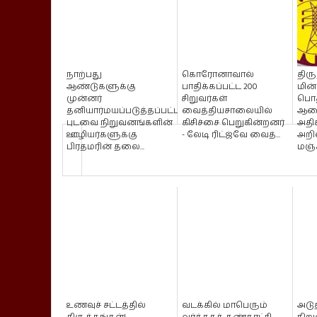
நாற்பது
கொரோனாவால்
திரு
ஆண்டுகளுக்கு
பாதிக்கப்பட்ட 200
மின
முன்னர்
சிறுவர்கள்
பொத
தனியார்மயப்படுத்தப்பட்ட
வைத்தியசாலையில்
ஆண
புடவை நிறுவனங்களின்
கிசிச்சை பெறுகின்றனர்
அதி
ஊழியர்களுக்கு
- லேடி ரிட்ஜ்வே வைத்...
அறிவ
பிரதமரின் தலை...
மஞ்ச
உணவுச் சட்டத்தில்
வடக்கில் மாபெரும்
அடு