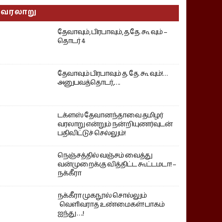
வரலாறு
தேவாவும், பிரபாவும், த.தே. கூ வும் –
தொடர் 4
தேவாவும் பிரபாவும் த. தே. கூ வும்!…
அனுபவத்தொடர்,….
டக்ளஸ் தேவானந்தாவை தமிழர்
வரலாறு என்றும் நன்றியுணர்வுடன்
பதிவிட்டுச் செல்லும்!
நெஞ்சத்தில் வஞ்சம் வைத்து
வன்முறைக்கு வித்திட்ட கூட்டமடா! –
நக்கீரா
நக்கீரா முகநூல் சொல்லும்
வெளிவராத உண்மைகள்! பாகம்
ஐந்து ….!