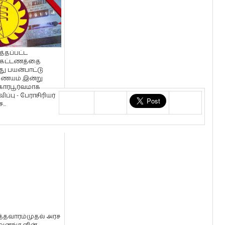
த்தப்பட்ட
்கட்டணத்தை
ு பயன்பாட்டு
ையம் இன்று
காரபூர்வமாக
ிப்பு - பேராசிரியர்
...
த்தவாரம்முதல் அரச