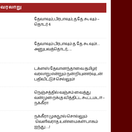
வரலாறு
தேவாவும், பிரபாவும், த.தே. கூ வும் –
தொடர் 4
தேவாவும் பிரபாவும் த. தே. கூ வும்!…
அனுபவத்தொடர்,….
டக்ளஸ் தேவானந்தாவை தமிழர்
வரலாறு என்றும் நன்றியுணர்வுடன்
பதிவிட்டுச் செல்லும்!
நெஞ்சத்தில் வஞ்சம் வைத்து
வன்முறைக்கு வித்திட்ட கூட்டமடா! –
நக்கீரா
நக்கீரா முகநூல் சொல்லும்
வெளிவராத உண்மைகள்! பாகம்
ஐந்து ….!