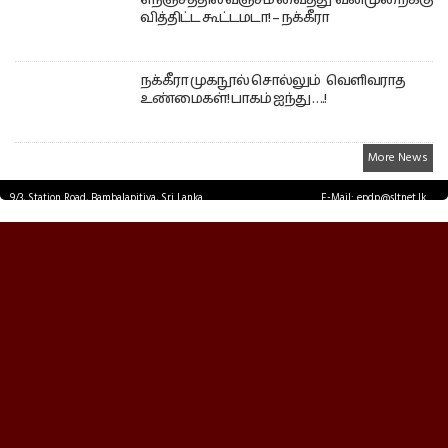
நெஞ்சத்தில் வஞ்சம் வைத்து வன்முறைக்கு
வித்திட்ட கூட்டமடா! – நக்கீரா
நக்கீரா முகநூல் சொல்லும் வெளிவராத
உண்மைகள்! பாகம் ஐந்து ….!
More News
9/3, Station Road, Bambalapitiya, Sri Lanka.
E-Mail: epdp@sltnet.lk
Tel: +94 11 2503467 Fax: +94 11 2585255
© EPDPNEWS.COM 2026.