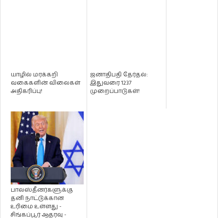
யாழில் மரக்கறி
ஜனாதிபதி தேர்தல்:
வகைகளின் விலைகள்
இதுவரை 1237
அதிகரிப்பு!
முறைப்பாடுகள்!
பாலஸ்தீனர்களுக்கு
தனி நாட்டுக்கான
உரிமை உள்ளது -
சிங்கப்பூர் ஆதரவு -