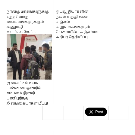
நான்கு மாதங்களுக்கு
ஓய்வூதியர்களின்
எந்தவொரு
நலன்கருதி சகல
வைபவங்களுக்கும்
அஞ்சல்
அனுமதி
அலுவலகங்களும்
வழங்காதிருக்க
சேவையில் - அஞ்சல்மா
யோசனை - இராஜாங்க
அதிபர் தெரிவிப்பு!
அமைச்சர் சுதர்ஷனி...
குவைட்டில் உள்ள
பண்ணை ஒன்றில்
சம்பளம் இன்றி
பணிபுரிந்த
இலங்கையர்கள் மீட்பு!