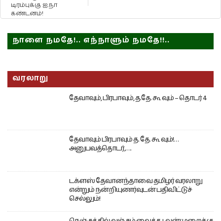
டிரம்புக்கு ஐ.நா
கண்டனம்!
நாளை நமதே!.. எந்நாளும் நமதே!!..
வரலாறு
தேவாவும், பிரபாவும், த.தே. கூ வும் – தொடர் 4
தேவாவும் பிரபாவும் த. தே. கூ வும்!…
அனுபவத்தொடர்,….
டக்ளஸ் தேவானந்தாவை தமிழர் வரலாறு
என்றும் நன்றியுணர்வுடன் பதிவிட்டுச்
செல்லும்!