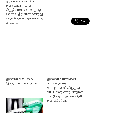
ஒருங்கிணைப்பே
அண்டை நாடான
இந்தியாவுடனான நமது
உறவை தீர்மானிக்கிறது
- சர்வதேச வர்த்தகத்தை
கையா...
இலங்கை கடலில்
இஸ்லாமியர்களை
இந்திய கப்பல் ஆய்வு !
பயங்கரவாத
அச்சுறுத்தலிலிருந்து
காப்பாற்றினார் பிரதமர்
மஹிந்த ராஜபக்ச - நீதி
அமைச்சர் அ...