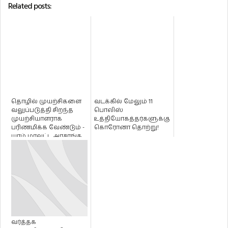
Related posts:
தொழில் முயற்சிகளை
வடக்கில் மேலும் 11
வலுப்படுத்தி சிறந்த
பொலிஸ்
முயற்சியாளராக
உத்தியோகத்தர்களுக்கு
பரிணமிக்க வேண்டும் -
கொரோனா தொற்று!
யாழ் மாவட்ட அரசாங்க
அதிபர்...
வர்த்தக