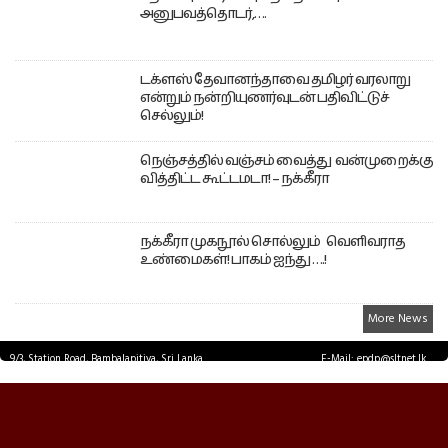
அனுபவத்தொடர்,….
டக்ளஸ் தேவானந்தாவை தமிழர் வரலாறு
என்றும் நன்றியுணர்வுடன் பதிவிட்டுச்
செல்லும்!
நெஞ்சத்தில் வஞ்சம் வைத்து வன்முறைக்கு
வித்திட்ட கூட்டமடா! – நக்கீரா
நக்கீரா முகநூல் சொல்லும் வெளிவராத
உண்மைகள்! பாகம் ஐந்து ….!
More News
9/3, Station Road, Bambalapitiya, Sri Lanka.
E-Mail: epdp@sltnet.lk
Tel: +94 11 2503467 Fax: +94 11 2585255
© EPDPNEWS.COM 2026.