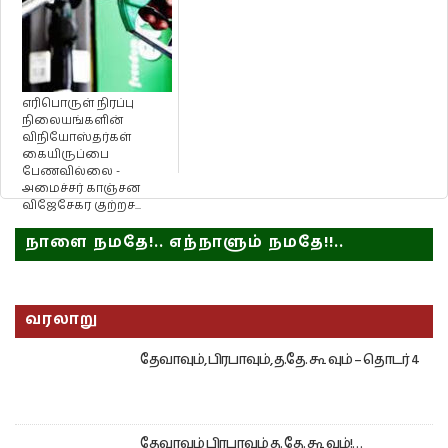
எரிபொருள் நிரப்பு
நிலையங்களின்
விநியோஸ்தர்கள்
கையிருப்பை
பேணவில்லை -
அமைச்சர் காஞ்சன
விஜேசேகர குற்றச...
நாளை நமதே!.. எந்நாளும் நமதே!!..
வரலாறு
தேவாவும், பிரபாவும், த.தே. கூ வும் – தொடர் 4
தேவாவும் பிரபாவும் த. தே. கூ வும்!…