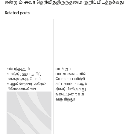
என்றும் அவர் தெரிவித்திருந்தமை குறிப்பிடத்தக்கது
Related posts:
சம்பந்தனும்
வடக்குப்
சுமந்திரனும் தமிழ்
பாடசாலைகளில்
மக்களுக்கு பொய்
யோகாப் பயிற்சி
கூறுகின்றனர்- சுரேஷ்
கட்டாயம் - 18 ஆம்
பிரேமச்சந்திரன்
திகதியிலிருந்து
ஆவேசம்!
நடைமுறைக்கு
வருகிறது!