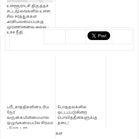
உள்ளூராட்சி திருத்தச்
சட்டமூலங்களில் உள்ள
சில சரத்துக்கள்
அரசியலமைப்புக்கு
முரணானவை அல்ல -
உச்ச நீதி...
பரீட்சாத்திகளின் உரிய
போத்தல்களில்
நேர
ஒட்டப்படுகின்ற
வருகையின்மையால்
பொலித்தீன்களுக்கு
ஒழுங்கமைப்பில் சிரமம்
தடை!
- மோட்டார்
போக்குவரத்துத்திணைக்கள
ஆண...