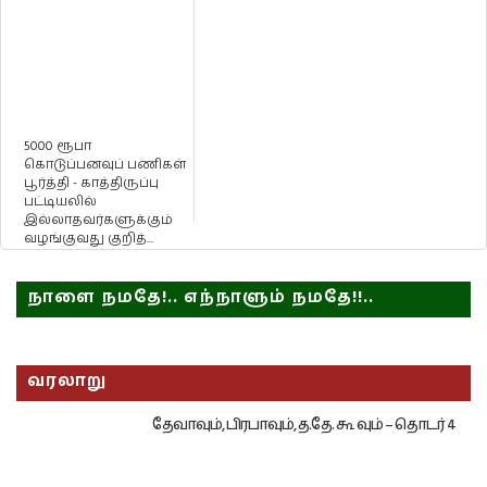
5000 ரூபா
கொடுப்பனவுப் பணிகள்
பூர்த்தி - காத்திருப்பு
பட்டியலில்
இல்லாதவர்களுக்கும்
வழங்குவது குறித்...
நாளை நமதே!.. எந்நாளும் நமதே!!..
வரலாறு
தேவாவும், பிரபாவும், த.தே. கூ வும் – தொடர் 4