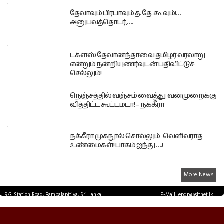
தேவாவும் பிரபாவும் த. தே. கூ வும்!…
அனுபவத்தொடர்,….
டக்ளஸ் தேவானந்தாவை தமிழர் வரலாறு
என்றும் நன்றியுணர்வுடன் பதிவிட்டுச்
செல்லும்!
நெஞ்சத்தில் வஞ்சம் வைத்து வன்முறைக்கு
வித்திட்ட கூட்டமடா! – நக்கீரா
நக்கீரா முகநூல் சொல்லும் வெளிவராத
உண்மைகள்! பாகம் ஐந்து ….!
More News
9/3, Station Road, Bambalapitiya, Sri Lanka.
E-Mail: epdp@sltnet.lk
Tel: +94 11 2503467 Fax: +94 11 2585255
© EPDPNEWS.COM 2026.