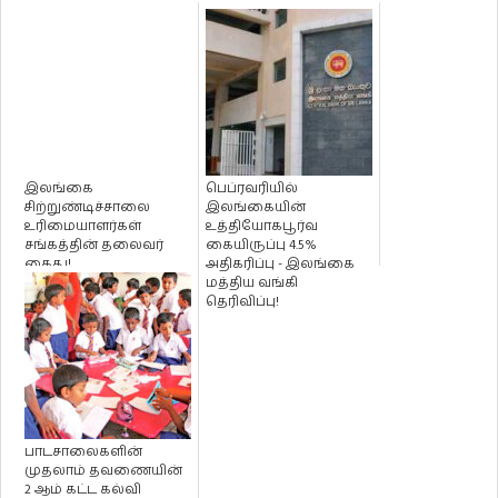
இலங்கை
பெப்ரவரியில்
சிற்றுண்டிச்சாலை
இலங்கையின்
உரிமையாளர்கள்
உத்தியோகபூர்வ
சங்கத்தின் தலைவர்
கையிருப்பு 4.5%
கைது!
அதிகரிப்பு - இலங்கை
மத்திய வங்கி
தெரிவிப்பு!
பாடசாலைகளின்
முதலாம் தவணையின்
2 ஆம் கட்ட கல்வி