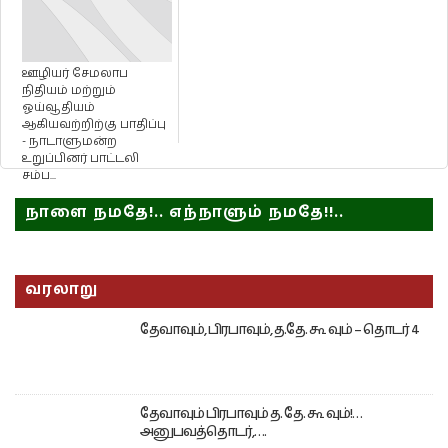
ஊழியர் சேமலாப
நிதியம் மற்றும்
ஓய்வூதியம்
ஆகியவற்றிற்கு பாதிப்பு
- நாடாளுமன்ற
உறுப்பினர் பாட்டலி
சம்ப...
நாளை நமதே!.. எந்நாளும் நமதே!!..
வரலாறு
தேவாவும், பிரபாவும், த.தே. கூ வும் – தொடர் 4
தேவாவும் பிரபாவும் த. தே. கூ வும்!…
அனுபவத்தொடர்,….