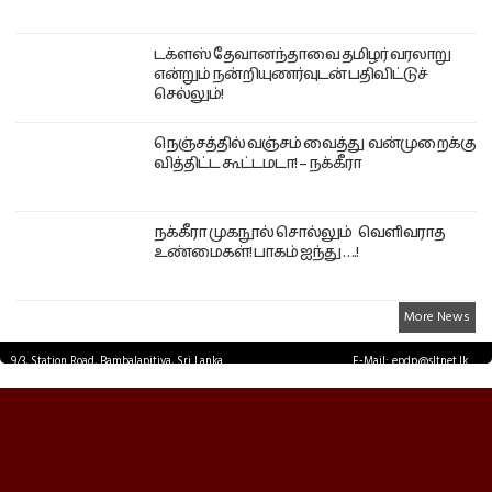
டக்ளஸ் தேவானந்தாவை தமிழர் வரலாறு
என்றும் நன்றியுணர்வுடன் பதிவிட்டுச்
செல்லும்!
நெஞ்சத்தில் வஞ்சம் வைத்து வன்முறைக்கு
வித்திட்ட கூட்டமடா! – நக்கீரா
நக்கீரா முகநூல் சொல்லும் வெளிவராத
உண்மைகள்! பாகம் ஐந்து ….!
More News
9/3, Station Road, Bambalapitiya, Sri Lanka.
E-Mail: epdp@sltnet.lk
Tel: +94 11 2503467 Fax: +94 11 2585255
© EPDPNEWS.COM 2026.