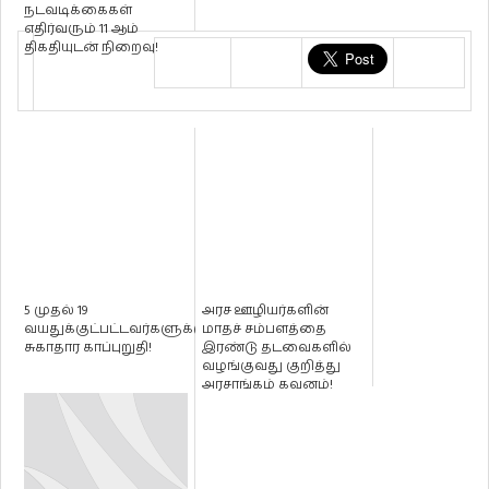
நடவடிக்கைகள்
எதிர்வரும் 11 ஆம்
திகதியுடன் நிறைவு!
5 முதல் 19
அரச ஊழியர்களின்
வயதுக்குட்பட்டவர்களுக்கு
மாதச் சம்பளத்தை
சுகாதார காப்புறுதி!
இரண்டு தடவைகளில்
வழங்குவது குறித்து
அரசாங்கம் கவனம்!