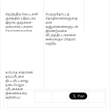
நெடுந்தீவு வெட்டகளி
பெருந்தோட்டத்
குளத்தில் 6 இலட்சம்
தொழிலாளர்களுக்கு
இறால் குஞ்சுகள் -
அரச
அமைச்சர் டக்ளஸ்
அனுசரணைகளுடன்
தேவானந்தாவின்
இரண்டுவகை
கருத்திட்டத்...
வீட்டுத்திட்டங்களை
அமைக்கும் பிரதமர்
மஹிந...
க.பொ.த சாதாரண
தரப்பரீட்சை
திட்டமிட்டவாறு
நடைபெறும் -
பரீட்சைகள்
திணைக்களம்
அறிவிப்பு!