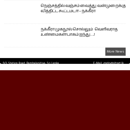
நெஞ்சத்தில் வஞ்சம் வைத்து வன்முறைக்கு
வித்திட்ட கூட்டமடா! – நக்கீரா
நக்கீரா முகநூல் சொல்லும் வெளிவராத
உண்மைகள்! பாகம் ஐந்து ….!
More News
9/3, Station Road, Bambalapitiya, Sri Lanka.
E-Mail: epdp@sltnet.lk
Tel: +94 11 2503467 Fax: +94 11 2585255
© EPDPNEWS.COM 2026.