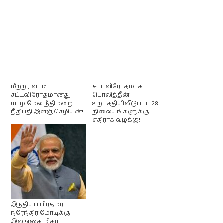
மீற்றர் வட்டி
சட்டவிரோதமாக
சட்டவிரோதமானது -
பொலித்தீன்
யாழ் மேல் நீதிமன்ற
உற்பத்தியிலீடுபட்ட 28
நீதிபதி இளஞ்செழியன்!
நிலையங்களுக்கு
எதிராக வழக்கு!
இந்தியப் பிரதமர்
நரேந்திர மோடிக்கு
இலங்கை மித்ர