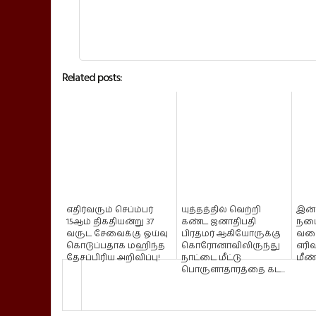
Related posts:
எதிர்வரும் செப்ம்பர்
யுத்தத்தில் வெற்றி
இன்
15ஆம் திகதியன்று 37
கண்ட ஜனாதிபதி
நடை
வருட சேவைக்கு ஓய்வு
பிரதமர் ஆகியோருக்கு
வகை
கொடுப்பதாக மஹிந்த
கொரோனாவிலிருந்து
எரி
தேசப்பிரிய அறிவிப்பு!
நாட்டை மீட்டு
மீண்
பொருளாதாரத்தை கட...