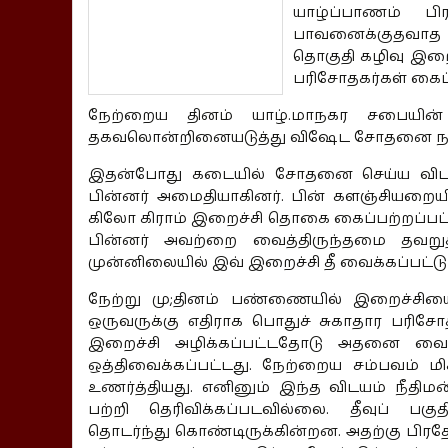
யாழ்ப்பாணம் பி
பாவனைக்குதவாத ந
தொகுதி கழிவு இற
பரிசோதகர்கள் கைப்
நேற்றைய தினம் யாழ்.மாநகர சபையின் ப
தகவலொன்றினையடுத்து விஷேட சோதனை நட
இதன்போது கடையில் சோதனை செய்ய விடாம
பின்னர் அமைதியாகினர். பின் களஞ்சியறையில
கிலோ கிராம் இறைச்சி தொகை கைப்பற்றப்பட்டது
பின்னர் அவற்றை வைத்திருந்தமை தவறு
முன்னிலையில் இவ் இறைச்சி தீ வைக்கப்பட்டு
நேற்று மு;தினம் பண்ணையில் இறைச்சியை 
ஒருவருக்கு எதிராக பொதுச் சுகாதார பரிசோத
இறைச்சி அழிக்கப்பட்டதோடு அதனை வைத்தி
ஒத்திவைக்கப்பட்டது. நேற்றைய சம்பவ
உணர்த்தியது. எனினும் இந்த விடயம் நீதி
பற்றி தெரிவிக்கப்படவில்லை. தீவுப் பகு
தொடர்ந்து கொண்டிருக்கின்றன. அதற்கு பிரதே