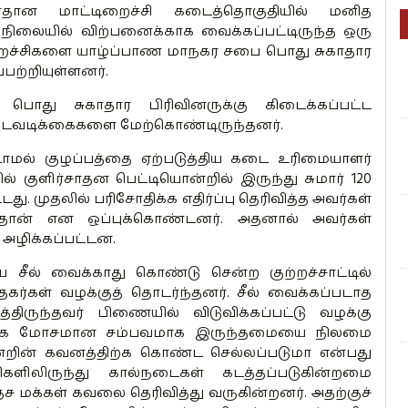
ரதான மாட்டிறைச்சி கடைத்தொகுதியில் மனித
ிலையில் விற்பனைக்காக வைக்கப்பட்டிருந்த ஒரு
ைச்சிகளை யாழ்ப்பாண மாநகர சபை பொது சுகாதார
பற்றியுள்ளனர்.
ொது சுகாதார பிரிவினருக்கு கிடைக்கப்பட்ட
வடிக்கைகளை மேற்கொண்டிருந்தனர்.
ல் குழப்பத்தை ஏற்படுத்திய கடை உரிமையாளர்
் குளிர்சாதன பெட்டியொன்றில் இருந்து சுமார் 120
. முதலில் பரிசோதிக்க எதிர்ப்பு தெரிவித்த அவர்கள்
தான் என ஒப்புக்கொண்டனர். அதனால் அவர்கள்
 அழிக்கப்பட்டன.
சீல் வைக்காது கொண்டு சென்ற குற்றச்சாட்டில்
கர்கள் வழக்குத் தொடர்ந்தனர். சீல் வைக்கப்படாத
ருந்தவர் பிணையில் விடுவிக்கப்பட்டு வழக்கு
ம் மிக மோசமான சம்பவமாக இருந்தமையை நிலமை
மன்றின் கவனத்திற்க கொண்ட செல்லப்படுமா என்பது
திகளிலிருந்து கால்நடைகள் கடத்தப்படுகின்றமை
ச மக்கள் கவலை தெரிவித்து வருகின்றனர். அதற்குச்