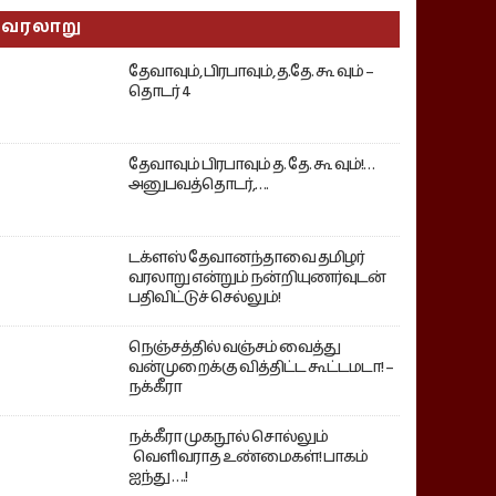
வரலாறு
தேவாவும், பிரபாவும், த.தே. கூ வும் –
தொடர் 4
தேவாவும் பிரபாவும் த. தே. கூ வும்!…
அனுபவத்தொடர்,….
டக்ளஸ் தேவானந்தாவை தமிழர்
வரலாறு என்றும் நன்றியுணர்வுடன்
பதிவிட்டுச் செல்லும்!
நெஞ்சத்தில் வஞ்சம் வைத்து
வன்முறைக்கு வித்திட்ட கூட்டமடா! –
நக்கீரா
நக்கீரா முகநூல் சொல்லும்
வெளிவராத உண்மைகள்! பாகம்
ஐந்து ….!