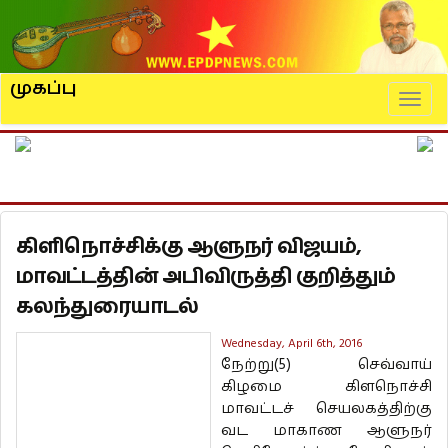
முகப்பு
Naviga
கிளிநொச்சிக்கு ஆளுநர் விஜயம்,
மாவட்டத்தின் அபிவிருத்தி குறித்தும்
கலந்துரையாடல்
Wednesday, April 6th, 2016
நேற்று(5) செவ்வாய்
கிழமை கிளநொச்சி
மாவட்டச் செயலகத்திற்கு
வட மாகாண ஆளுநர்