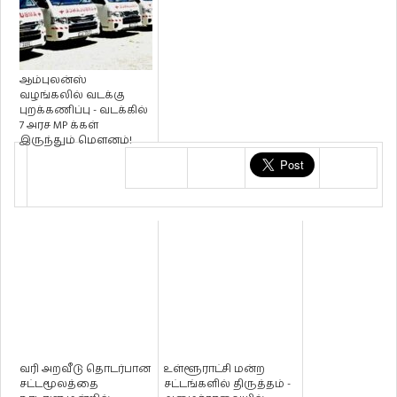
ஆம்புலன்ஸ்
வழங்கலில் வடக்கு
புறக்கணிப்பு - வடக்கில்
7 அரச MP க்கள்
இருந்தும் மௌனம்!
வரி அறவீடு தொடர்பான
உள்ளூராட்சி மன்ற
சட்டமூலத்தை
சட்டங்களில் திருத்தம் -