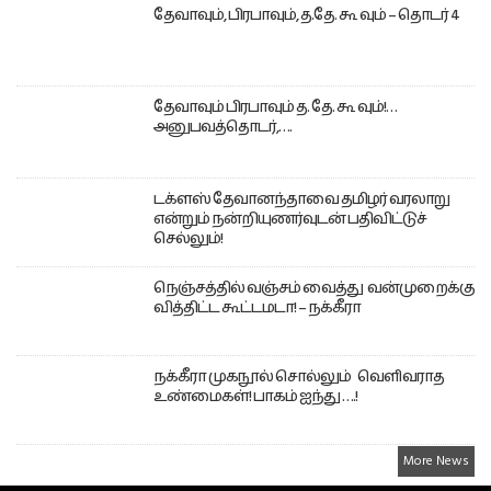
தேவாவும், பிரபாவும், த.தே. கூ வும் – தொடர் 4
தேவாவும் பிரபாவும் த. தே. கூ வும்!…
அனுபவத்தொடர்,….
டக்ளஸ் தேவானந்தாவை தமிழர் வரலாறு
என்றும் நன்றியுணர்வுடன் பதிவிட்டுச்
செல்லும்!
நெஞ்சத்தில் வஞ்சம் வைத்து வன்முறைக்கு
வித்திட்ட கூட்டமடா! – நக்கீரா
நக்கீரா முகநூல் சொல்லும் வெளிவராத
உண்மைகள்! பாகம் ஐந்து ….!
More News