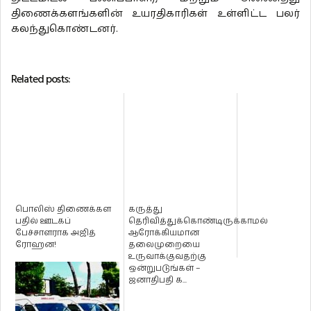
திணைக்களங்களின் உயரதிகாரிகள் உள்ளிட்ட பலர்
கலந்துகொண்டனர்.
Related posts:
பொலிஸ் திணைக்கள
கருத்து
பதில் ஊடகப்
தெரிவித்துக்கொண்டிருக்காமல்
பேச்சாளராக அஜித்
ஆரோக்கியமான
ரோஹன!
தலைமுறையை
உருவாக்குவதற்கு
ஒன்றுபடுங்கள் –
ஜனாதிபதி க...